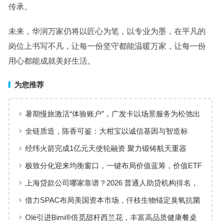
传承。
未来，华润万家仍将以匠心为笔，以专业为墨，在平凡的
岗位上书写不凡，让每一份坚守都能温暖万家，让每一份
用心都能成就美好生活。
为您推荐
暑期慢旅激活“体验账户”，广发卡以场景服务为松弛出
行添彩
全链质造，陈香可鉴：大柑宝以诚信基因与智造标
准，定义新会陈皮高质量发展
经纬火箭完成1亿元天使轮融资 聚力锻铸航天重器
极致分化迎来均衡窗口，一键布局价值蓝筹，价值ETF
华夏火热开售
上海贷款公司哪家靠谱？2026 普通人助贷机构排名，
工薪族借钱选择指南
借力SPAC布局美国资本市场，仟枝生物锚定臭氧抗菌
黄金赛道
Olé引进Bimi®倍觅甜杆西兰花，丰富高品质健康餐桌