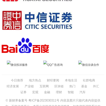
微信投诉服务
QQ广告咨询
微信洽谈合作
今日推荐
地方热点
财经要闻
本地生活
社群电商
经济发展
产业链
互联网
区块链
热门
基金
外汇
证券
宏观
金融
理财
智能
汽车
© 新财界备案号
粤ICP备2023030311号
内容及图片只能代表内容提供