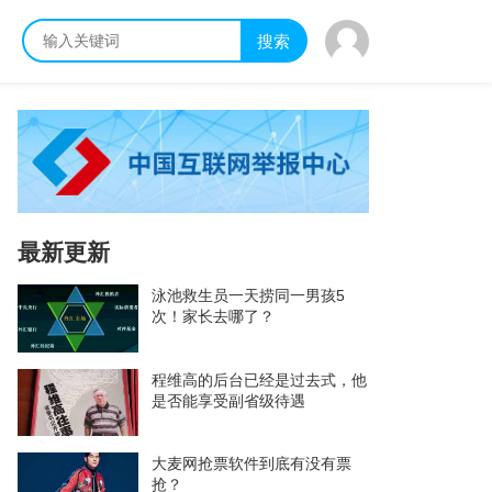
搜索
最新更新
泳池救生员一天捞同一男孩5
次！家长去哪了？
程维高的后台已经是过去式，他
是否能享受副省级待遇
大麦网抢票软件到底有没有票
抢？