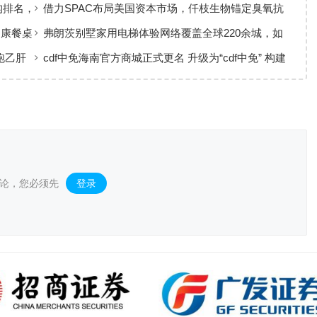
ETF华夏火热开售
构排名，
借力SPAC布局美国资本市场，仟枝生物锚定臭氧抗
菌黄金赛道
健康餐桌
弗朗茨别墅家用电梯体验网络覆盖全球220余城，如
何实现高效服务响应
跑乙肝
cdf中免海南官方商城正式更名 升级为“cdf中免” 构建
全场景购物生态
论，您必须先
登录
。