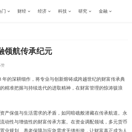
热门
财经
经济
科技
研究
金融
融领航传承纪元
5
赞
 133 年的深耕细作，将专业与创新熔铸成跨越世纪的财富传承典
的精准把握与持续迭代的进取精神，在财富管理的惊涛骇浪
资产保值与生活需求的矛盾，如同暗礁般潜藏在传承航道。永
流动性与增值性的财富传承方案。在资金调配领域，多元货币
置业规划、养老保障与应急需求无缝衔接，让财富真正成为人