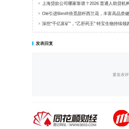
上海贷款公司哪家靠谱？2026 普通人助贷机
工薪族借钱选择指南
Olé引进Bimi®倍觅甜杆西兰花，丰富高品质
新选择
深挖“千亿富矿”，“乙肝药王” 特宝生物持续领
临床治愈
发表回复
要发表评