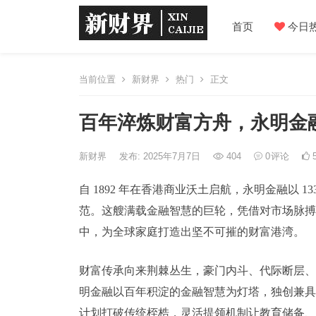
首页
今日
当前位置
新财界
热门
正文
百年淬炼财富方舟，永明金
新财界
发布: 2025年7月7日
404
0
评论
自 1892 年在香港商业沃土启航，永明金融以
范。这艘满载金融智慧的巨轮，凭借对市场脉搏
中，为全球家庭打造出坚不可摧的财富港湾。
财富传承向来荆棘丛生，豪门内斗、代际断层、
明金融以百年积淀的金融智慧为灯塔，独创兼具
计划打破传统桎梏，灵活提领机制让教育储备、