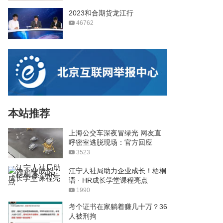
2023和合期货龙江行
46762
本站推荐
上海公交车深夜冒绿光 网友直
呼密室逃脱现场：官方回应
3523
江宁人社局助力企业成长！梧桐
语 · HR成长学堂课程亮点
1990
考个证书在家躺着赚几十万？36
人被刑拘