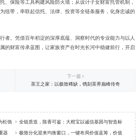
托、保险等工具构建风险防火墙；从设计子女财富托管机制，
为纽带，串联起信托、法律、投资等全链条服务，化身忠诚的
行者。凭借百年积淀的深厚底蕴、洞察时代的专业能力与以人
属的财富传承蓝图，让家族资产在时光长河中稳健前行，开启
下一篇
茶王之家：以极致稀缺，镌刻茶界巅峰传奇
为松弛
全链质造，陈香可鉴：大柑宝以诚信基因与智造标
准，定义新会陈皮高质量发展
重器
极致分化迎来均衡窗口，一键布局价值蓝筹，价值