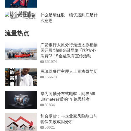
什么是绩优股，绩优股到底是什
么意思
流量热点
广发银行太原分行走进太原植物
园开展“清朗金融网络 守护安心
消费”3·15金融教育宣传活动
351974
黑珍珠餐厅主理人上青杰哥简历
156673
华为同轴分布式电驱，问界M9
Ultimate背后的“车轮思想者”
81834
和合期货：与企业家风险敞口与
套保失败成因分析
56621