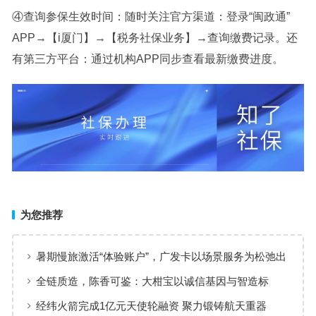
④查询参保生效时间：随时关注官方渠道：登录“闽政通”
APP→【i厦门】→【税务社保业务】→查询缴费记录。还
有第三方平台：通过机构APP同步查看最新缴费进度。
为您推荐
暑期慢旅激活“体验账户”，广发卡以场景服务为松弛出
行添彩
全链质造，陈香可鉴：大柑宝以诚信基因与智造标
准，定义新会陈皮高质量发展
经纬火箭完成1亿元天使轮融资 聚力锻铸航天重器