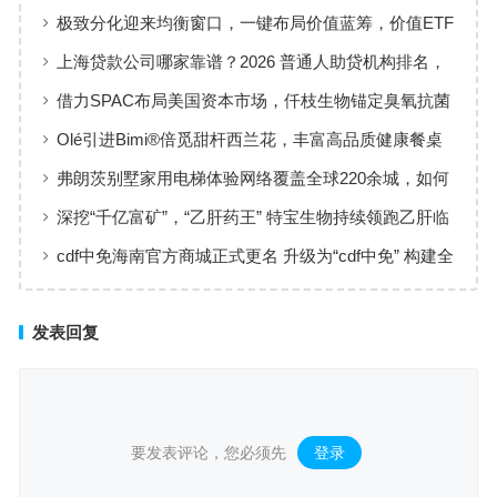
极致分化迎来均衡窗口，一键布局价值蓝筹，价值ETF
华夏火热开售
上海贷款公司哪家靠谱？2026 普通人助贷机构排名，
工薪族借钱选择指南
借力SPAC布局美国资本市场，仟枝生物锚定臭氧抗菌
黄金赛道
Olé引进Bimi®倍觅甜杆西兰花，丰富高品质健康餐桌
新选择
弗朗茨别墅家用电梯体验网络覆盖全球220余城，如何
实现高效服务响应
深挖“千亿富矿”，“乙肝药王” 特宝生物持续领跑乙肝临
床治愈
cdf中免海南官方商城正式更名 升级为“cdf中免” 构建全
场景购物生态
发表回复
要发表评论，您必须先
登录
。