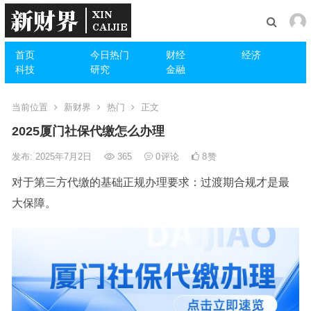
首页
今日热门
财经
经济
科技
研究
金融
当前位置
新财界
热门
正文
2025厦门社保代缴怎么办理
发布: 2025年7月2日
365
0
评论
8
赞
对于第三方代缴的基础正规办理要求：过渡期合规才是最
大保障。