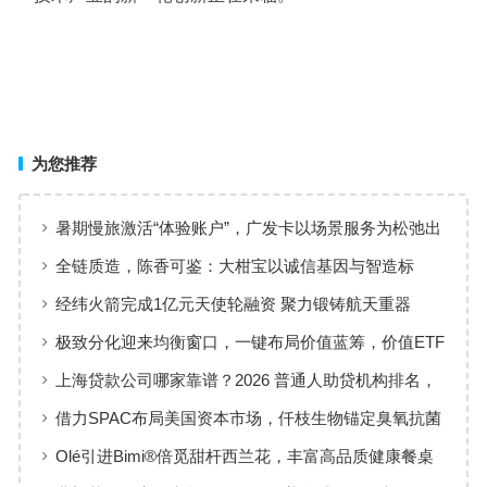
为您推荐
暑期慢旅激活“体验账户”，广发卡以场景服务为松弛出
行添彩
全链质造，陈香可鉴：大柑宝以诚信基因与智造标
准，定义新会陈皮高质量发展
经纬火箭完成1亿元天使轮融资 聚力锻铸航天重器
极致分化迎来均衡窗口，一键布局价值蓝筹，价值ETF
华夏火热开售
上海贷款公司哪家靠谱？2026 普通人助贷机构排名，
工薪族借钱选择指南
借力SPAC布局美国资本市场，仟枝生物锚定臭氧抗菌
黄金赛道
Olé引进Bimi®倍觅甜杆西兰花，丰富高品质健康餐桌
新选择