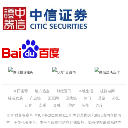
微信投诉服务
QQ广告咨询
微信洽谈合作
今日推荐
地方热点
财经要闻
本地生活
社群电商
经济发展
产业链
互联网
区块链
热门
基金
外汇
证券
宏观
金融
理财
智能
汽车
© 新财界备案号
粤ICP备2023030311号
内容及图片只能代表内容提供
方，不能代表平台、本平台仅提供信息存储服务。如有侵权请联系站内