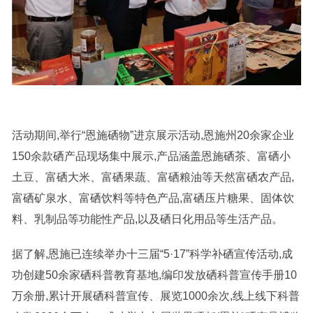
活动期间,举行“恩施硒物”进京展示活动,恩施州20余家企业
150余款硒产品现场集中展示,产品涵盖恩施硒茶、富硒小
土豆、富硒大米、富硒果蔬、富硒粮油等天然富硒农产品,
富硒矿泉水、富硒饮料等特色产品,富硒压片糖果、固体饮
料、乳制品等功能性产品,以及硒日化用品等生活产品。
据了解,恩施已连续举办十三届“5·17”科学补硒宣传活动,成
功创建50余家硒科普教育基地,编印发放硒科普宣传手册10
万余册,累计开展硒科普宣传、展览1000余次,线上线下科普