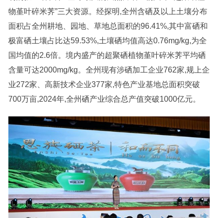
物堇叶碎米荠”三大资源。经探明,全州含硒及以上土壤分布
面积占全州耕地、园地、草地总面积的96.41%,其中富硒和
极富硒土壤占比达59.53%,土壤硒均值高达0.76mg/kg,为全
国均值的2.6倍。境内盛产的超聚硒植物堇叶碎米荠平均硒
含量可达2000mg/kg。全州现有涉硒加工企业762家,规上企
业272家、高新技术企业377家,特色产业基地总面积突破
700万亩,2024年,全州硒产业综合总产值突破1000亿元。