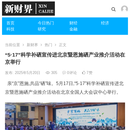
首页
今日热门
财经
经济
科技
研究
金融
当前位置
新财界
热门
正文
“5·17”科学补硒宣传进北京暨恩施硒产业推介活动在
京举行
发布: 2025年5月20日
305
0
评论
7
赞
亲“京”恩施,共品“硒”味。5月17日,“5·17”科学补硒宣传进北
京暨恩施硒产业推介活动在北京全国人大会议中心举行。