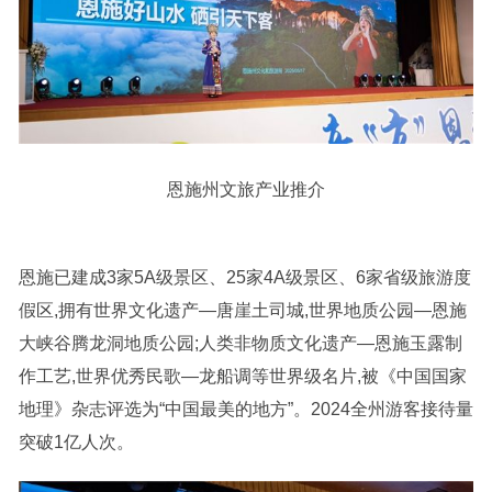
恩施州文旅产业推介
恩施已建成3家5A级景区、25家4A级景区、6家省级旅游度
假区,拥有世界文化遗产—唐崖土司城,世界地质公园—恩施
大峡谷腾龙洞地质公园;人类非物质文化遗产—恩施玉露制
作工艺,世界优秀民歌—龙船调等世界级名片,被《中国国家
地理》杂志评选为“中国最美的地方”。2024全州游客接待量
突破1亿人次。