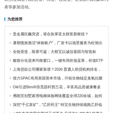
表等参加活动。
为您推荐
贵金属狂飙突进，谁在执掌亚太财富新枢纽？
暑期慢旅激活“体验账户”，广发卡以场景服务为松弛出
行添彩
全链质造，陈香可鉴：大柑宝以诚信基因与智造标
准，定义新会陈皮高质量发展
极致分化迎来均衡窗口，一键布局价值蓝筹，价值ETF
华夏火热开售
上海贷款公司哪家靠谱？2026 普通人助贷机构排名，
工薪族借钱选择指南
借力SPAC布局美国资本市场，仟枝生物锚定臭氧抗菌
黄金赛道
Olé引进Bimi®倍觅甜杆西兰花，丰富高品质健康餐桌
新选择
弗朗茨别墅家用电梯体验网络覆盖全球220余城，如何
实现高效服务响应
深挖“千亿富矿”，“乙肝药王” 特宝生物持续领跑乙肝临
床治愈