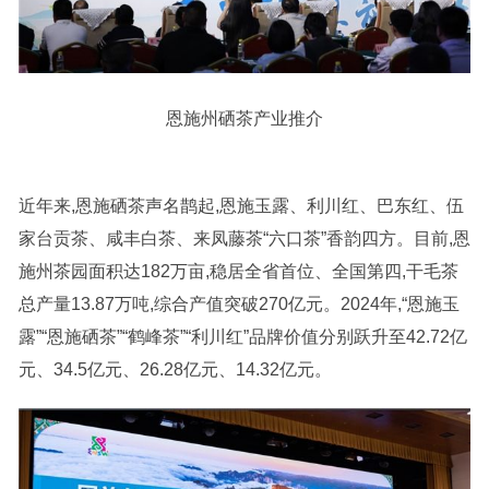
恩施州硒茶产业推介
近年来,恩施硒茶声名鹊起,恩施玉露、利川红、巴东红、伍
家台贡茶、咸丰白茶、来凤藤茶“六口茶”香韵四方。目前,恩
施州茶园面积达182万亩,稳居全省首位、全国第四,干毛茶
总产量13.87万吨,综合产值突破270亿元。2024年,“恩施玉
露”“恩施硒茶”“鹤峰茶”“利川红”品牌价值分别跃升至42.72亿
元、34.5亿元、26.28亿元、14.32亿元。