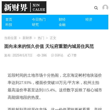
首页
今日热门
财经
经济
科技
研究
金融
当前位置
新财界
热门
正文
面向未来的恒久价值 天坛府重塑内城居住风范
发布: 2025年5月7日
396
0
评论
7
赞
近段时间的土地市场十分热闹，北京海淀树村地块溢价
率达到27.93%，楼面价突破10万元/平方米，杭州土拍
最高溢价率甚至达到115.4%。这些数字反映了核心城市
高能级地段的热度。
而投射到高端居住市场，这一价值逻辑更被看重。高端