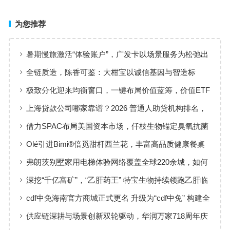
为您推荐
暑期慢旅激活“体验账户”，广发卡以场景服务为松弛出
行添彩
全链质造，陈香可鉴：大柑宝以诚信基因与智造标
准，定义新会陈皮高质量发展
极致分化迎来均衡窗口，一键布局价值蓝筹，价值ETF
华夏火热开售
上海贷款公司哪家靠谱？2026 普通人助贷机构排名，
工薪族借钱选择指南
借力SPAC布局美国资本市场，仟枝生物锚定臭氧抗菌
黄金赛道
Olé引进Bimi®倍觅甜杆西兰花，丰富高品质健康餐桌
新选择
弗朗茨别墅家用电梯体验网络覆盖全球220余城，如何
实现高效服务响应
深挖“千亿富矿”，“乙肝药王” 特宝生物持续领跑乙肝临
床治愈
cdf中免海南官方商城正式更名 升级为“cdf中免” 构建全
场景购物生态
供应链深耕与场景创新双轮驱动，华润万家718周年庆
激活夏日品质消费