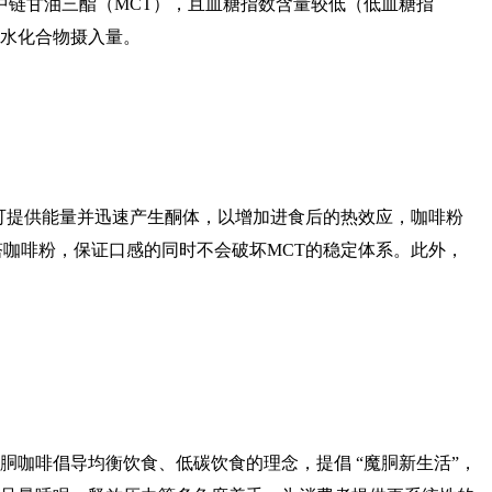
富含中链甘油三酯（MCT），且血糖指数含量较低（低血糖指
水化合物摄入量。
，可提供能量并迅速产生酮体，以增加进食后的热效应，咖啡粉
塔咖啡粉，保证口感的同时不会破坏MCT的稳定体系。此外，
胴咖啡倡导均衡饮食、低碳饮食的理念，提倡 “魔胴新生活”，