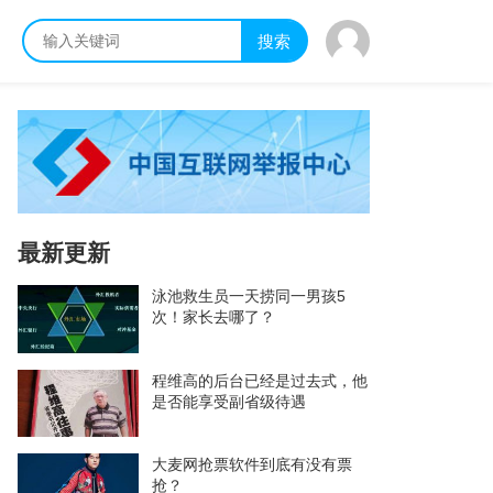
搜索
最新更新
泳池救生员一天捞同一男孩5
次！家长去哪了？
程维高的后台已经是过去式，他
是否能享受副省级待遇
大麦网抢票软件到底有没有票
抢？