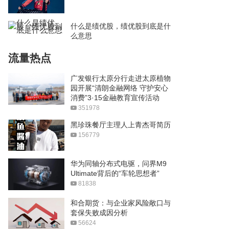
什么是绩优股，绩优股到底是什
么意思
流量热点
广发银行太原分行走进太原植物
园开展“清朗金融网络 守护安心
消费”3·15金融教育宣传活动
351978
黑珍珠餐厅主理人上青杰哥简历
156779
华为同轴分布式电驱，问界M9
Ultimate背后的“车轮思想者”
81838
和合期货：与企业家风险敞口与
套保失败成因分析
56624