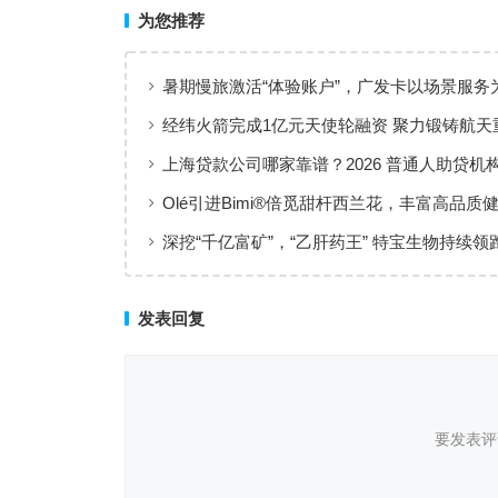
为您推荐
暑期慢旅激活“体验账户”，广发卡以场景服务
出行添彩
经纬火箭完成1亿元天使轮融资 聚力锻铸航天
上海贷款公司哪家靠谱？2026 普通人助贷机
工薪族借钱选择指南
Olé引进Bimi®倍觅甜杆西兰花，丰富高品质
新选择
深挖“千亿富矿”，“乙肝药王” 特宝生物持续领
临床治愈
发表回复
要发表评