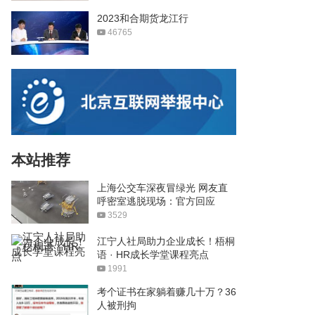
2023和合期货龙江行
46765
本站推荐
上海公交车深夜冒绿光 网友直
呼密室逃脱现场：官方回应
3529
江宁人社局助力企业成长！梧桐
语 · HR成长学堂课程亮点
1991
考个证书在家躺着赚几十万？36
人被刑拘