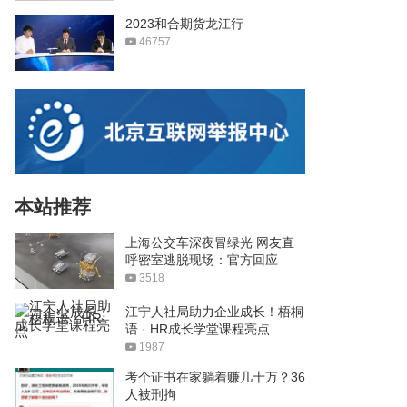
2023和合期货龙江行
46757
本站推荐
上海公交车深夜冒绿光 网友直
呼密室逃脱现场：官方回应
3518
江宁人社局助力企业成长！梧桐
语 · HR成长学堂课程亮点
1987
考个证书在家躺着赚几十万？36
人被刑拘