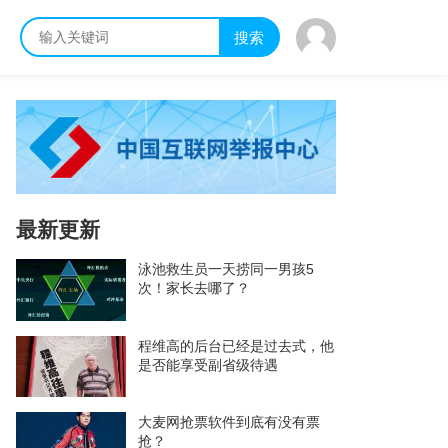
搜索
最新更新
泳池救生员一天捞同一男孩5
次！家长去哪了？
程维高的后台已经是过去式，他
是否能享受副省级待遇
大麦网抢票软件到底有没有票
抢？