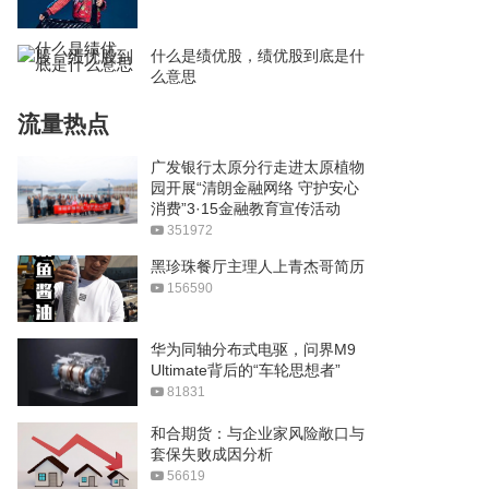
什么是绩优股，绩优股到底是什
么意思
流量热点
广发银行太原分行走进太原植物
园开展“清朗金融网络 守护安心
消费”3·15金融教育宣传活动
351972
黑珍珠餐厅主理人上青杰哥简历
156590
华为同轴分布式电驱，问界M9
Ultimate背后的“车轮思想者”
81831
和合期货：与企业家风险敞口与
套保失败成因分析
56619