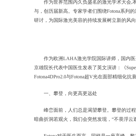
作为世界范围内久负盛名的激光学术大会,
与，创历届新高。专家学者们围绕Fotona系
研讨，为国际激光美容的持续发展树立新的风向
作为欧洲LAHA激光学院国际讲师，国内
京雄院长代表中国医生发表了英文演讲：《Super-V advance
Fotona4DPro2.0与Fotona超V光在面部
一、攀登，向更高更远处
峰峦面前，人们总是渴望攀登。攀登的过程
暗曲折洞若观火，我们会突然发现，“不畏浮云
Fotona对于医生而言，同样是一座高峰。