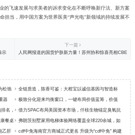
行业的飞速发展与求美者的诉求变化在不断呼唤新疗法、新方案
命担当，用中国方案为世界医美“声光电”新领域的持续发展不
下一篇
操示
人民网报道的国货护肤新力量！苏州协和惊喜亮相CBE
美博会
为松弛
全链质造，陈香可鉴：大柑宝以诚信基因与智造标
准，定义新会陈皮高质量发展
重器
极致分化迎来均衡窗口，一键布局价值蓝筹，价值
ETF华夏火热开售
构排名，
借力SPAC布局美国资本市场，仟枝生物锚定臭氧抗
菌黄金赛道
健康餐桌
弗朗茨别墅家用电梯体验网络覆盖全球220余城，如
何实现高效服务响应
跑乙肝
cdf中免海南官方商城正式更名 升级为“cdf中免” 构建