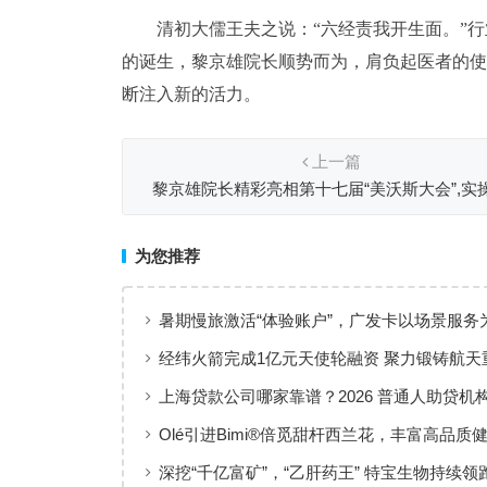
清初大儒王夫之说：“六经责我开生面。”
的诞生，黎京雄院长顺势而为，肩负起医者的使
断注入新的活力。
上一篇
黎京雄院长精彩亮相第十七届“美沃斯大会”,实
教:Fotona4DPro眶周分层抗衰
为您推荐
暑期慢旅激活“体验账户”，广发卡以场景服务
出行添彩
经纬火箭完成1亿元天使轮融资 聚力锻铸航天
上海贷款公司哪家靠谱？2026 普通人助贷机
工薪族借钱选择指南
Olé引进Bimi®倍觅甜杆西兰花，丰富高品质
新选择
深挖“千亿富矿”，“乙肝药王” 特宝生物持续领