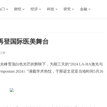
热门
财经
经济
科技
研究
金融
再登国际医美舞台
1
赞
雪顶白色光芒的辉映下，为期三天的“2024 LA-HA激光与
emy Symposium 2024）”满载学术热忱，于斯诺文尼亚当地时间5月26