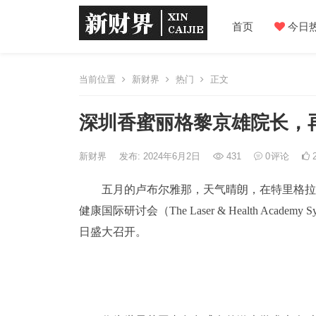
首页
今日
当前位置
新财界
热门
正文
深圳香蜜丽格黎京雄院长，
新财界
发布: 2024年6月2日
431
0
评论
2
五月的卢布尔雅那，天气晴朗，在特里格拉夫峰
健康国际研讨会（The Laser & Health Acad
日盛大召开。