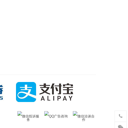
微信投诉服
QQ广告咨询
微信洽谈合
务
作