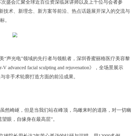
本次盛会汇聚全球近百位资深临床讲师以及上千位与会者参
列的新技术、新理念、新方案等前沿、热点话题展开深入的交流与
标。
医美“声光电”领域的先行者与领航者，深圳香蜜丽格医疗美容黎
d facial sculpting and rejuvenation》，全场景展示
精细化抗衰与非手术轮廓打造方面的前沿成果。
虽然崎岖，但是当我们站在峰顶，鸟瞰来时的道路，对一切幽
遮望眼，自缘身在最高层”。
黎京雄院长用长达7年苦心孤诣的钻研与深耕，用12000多例