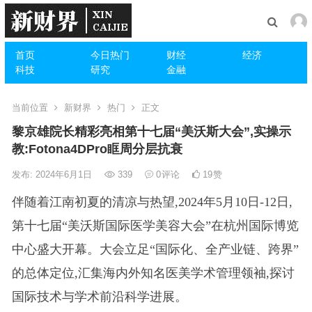
首页
今日热门
财经
经济
科技
研究
金融
当前位置
新财界
热门
正文
黎京雄院长精彩亮相第十七届“美沃斯大会”,实操示
教:Fotona4DPro眶周分层抗衰
发布: 2024年6月1日
339
0
评论
19
赞
伴随着江南初夏的清凉与热望,2024年5月10日-12日,
第十七届“美沃斯国际医学美容大会”在杭州国际博览
中心盛大开幕。大会立足“国际化、全产业链、跨界”
的总体定位,汇集海内外知名医美学术管理领袖,探讨
国际技术与学术前沿科学进展。