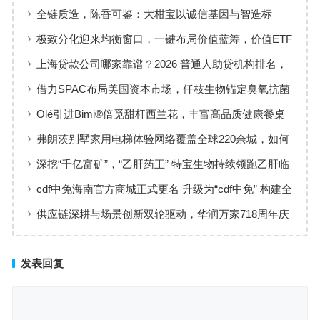
行添彩
全链质造，陈香可鉴：大柑宝以诚信基因与智造标
准，定义新会陈皮高质量发展
极致分化迎来均衡窗口，一键布局价值蓝筹，价值ETF
华夏火热开售
上海贷款公司哪家靠谱？2026 普通人助贷机构排名，
工薪族借钱选择指南
借力SPAC布局美国资本市场，仟枝生物锚定臭氧抗菌
黄金赛道
Olé引进Bimi®倍觅甜杆西兰花，丰富高品质健康餐桌
新选择
弗朗茨别墅家用电梯体验网络覆盖全球220余城，如何
实现高效服务响应
深挖“千亿富矿”，“乙肝药王” 特宝生物持续领跑乙肝临
床治愈
cdf中免海南官方商城正式更名 升级为“cdf中免” 构建全
场景购物生态
供应链深耕与场景创新双轮驱动，华润万家718周年庆
激活夏日品质消费
发表回复