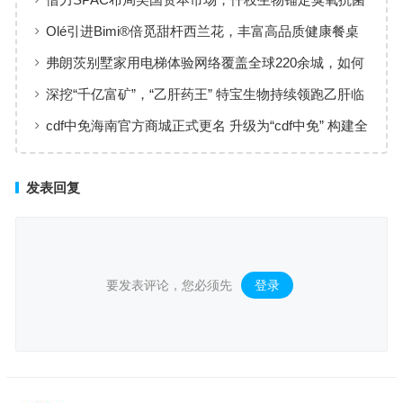
黄金赛道
Olé引进Bimi®倍觅甜杆西兰花，丰富高品质健康餐桌
新选择
弗朗茨别墅家用电梯体验网络覆盖全球220余城，如何
实现高效服务响应
深挖“千亿富矿”，“乙肝药王” 特宝生物持续领跑乙肝临
床治愈
cdf中免海南官方商城正式更名 升级为“cdf中免” 构建全
场景购物生态
发表回复
要发表评论，您必须先
登录
。