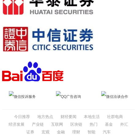
微信投诉服务
QQ广告咨询
微信洽谈合作
今日推荐
地方热点
财经要闻
本地生活
社群电商
经济发展
产业链
互联网
区块链
热门
基金
外汇
证券
宏观
金融
理财
智能
汽车