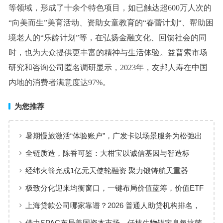
等领域，形成了十余个特色项目，如已触达超600万人次的
“向美而生”美育活动、资助女童教育的“春蕾计划“、帮助困
境老人的“乐龄计划”等，在弘扬金融文化、回馈社会的同
时，也为大众提供更丰富的精神与生活体验。益普索市场
研究和咨询公司匿名调研显示，2023年，友邦人寿在中国
内地的消费者满意度达97%。
为您推荐
暑期慢旅激活“体验账户”，广发卡以场景服务为松弛出
行添彩
全链质造，陈香可鉴：大柑宝以诚信基因与智造标
准，定义新会陈皮高质量发展
经纬火箭完成1亿元天使轮融资 聚力锻铸航天重器
极致分化迎来均衡窗口，一键布局价值蓝筹，价值ETF
华夏火热开售
上海贷款公司哪家靠谱？2026 普通人助贷机构排名，
工薪族借钱选择指南
借力SPAC布局美国资本市场，仟枝生物锚定臭氧抗菌