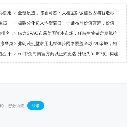
为松弛
全链质造，陈香可鉴：大柑宝以诚信基因与智造标
准，定义新会陈皮高质量发展
重器
极致分化迎来均衡窗口，一键布局价值蓝筹，价值
ETF华夏火热开售
构排名，
借力SPAC布局美国资本市场，仟枝生物锚定臭氧抗
菌黄金赛道
健康餐桌
弗朗茨别墅家用电梯体验网络覆盖全球220余城，如
何实现高效服务响应
跑乙肝
cdf中免海南官方商城正式更名 升级为“cdf中免” 构建
全场景购物生态
论，您必须先
登录
。