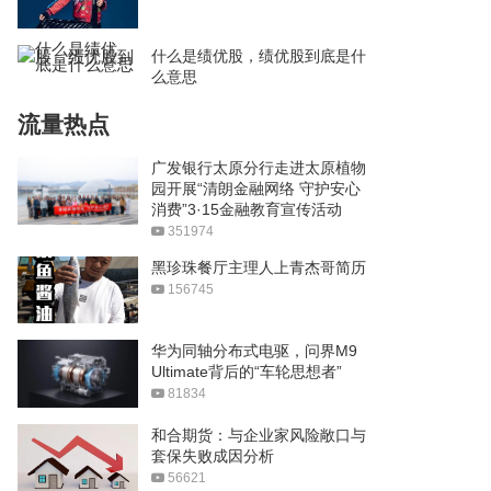
什么是绩优股，绩优股到底是什
么意思
流量热点
广发银行太原分行走进太原植物
园开展“清朗金融网络 守护安心
消费”3·15金融教育宣传活动
351974
黑珍珠餐厅主理人上青杰哥简历
156745
华为同轴分布式电驱，问界M9
Ultimate背后的“车轮思想者”
81834
和合期货：与企业家风险敞口与
套保失败成因分析
56621