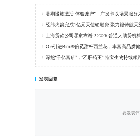
暑期慢旅激活“体验账户”，广发卡以场景服务
出行添彩
经纬火箭完成1亿元天使轮融资 聚力锻铸航天
上海贷款公司哪家靠谱？2026 普通人助贷机
工薪族借钱选择指南
Olé引进Bimi®倍觅甜杆西兰花，丰富高品质
新选择
深挖“千亿富矿”，“乙肝药王” 特宝生物持续领
临床治愈
发表回复
要发表评