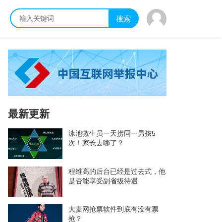
搜索
最新更新
泳池救生员一天捞同一男孩5
次！家长去哪了？
程维高的后台已经是过去式，他
是否能享受副省级待遇
大麦网抢票软件到底有没有票
抢？