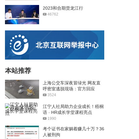
2023和合期货龙江行
46762
本站推荐
上海公交车深夜冒绿光 网友直
呼密室逃脱现场：官方回应
3524
江宁人社局助力企业成长！梧桐
语 · HR成长学堂课程亮点
1990
考个证书在家躺着赚几十万？36
人被刑拘