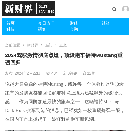
首页
今日热门
财经
经济
科技
研究
金融
当前位置
新财界
热门
正文
2024驾驭激情彻底点燃，顶级跑车福特Mustang重
磅回归
发布: 2024年2月22日
434
0
评论
12
赞
说起大名鼎鼎的福特Mustang，或许每一个体验过这辆顶级
跑车的发烧友都能回忆起那种肾上腺素迅猛飙升的极限快
感——作为同阶加速最快的跑车之一，这辆福特Mustang
Dark Horse实车到港的消息，已经犹如一枚重磅炸弹一般，
在国内车市上掀起了一波狂野的跑车新风潮。