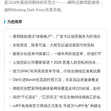
是2024年最值得期待的车型之一——瞬间点燃驾驭激情，
福特Mustang Dark Horse无畏开跑。
为您推荐
暑期慢旅激活“体验账户”，广发卡以场景服务为松弛出
行添彩
全链质造，陈香可鉴：大柑宝以诚信基因与智造标
准，定义新会陈皮高质量发展
极致分化迎来均衡窗口，一键布局价值蓝筹，价值ETF
华夏火热开售
上海贷款公司哪家靠谱？2026 普通人助贷机构排名，
工薪族借钱选择指南
借力SPAC布局美国资本市场，仟枝生物锚定臭氧抗菌
黄金赛道
Olé引进Bimi®倍觅甜杆西兰花，丰富高品质健康餐桌
新选择
弗朗茨别墅家用电梯体验网络覆盖全球220余城，如何
实现高效服务响应
深挖“千亿富矿”，“乙肝药王” 特宝生物持续领跑乙肝临
床治愈
cdf中免海南官方商城正式更名 升级为“cdf中免” 构建全