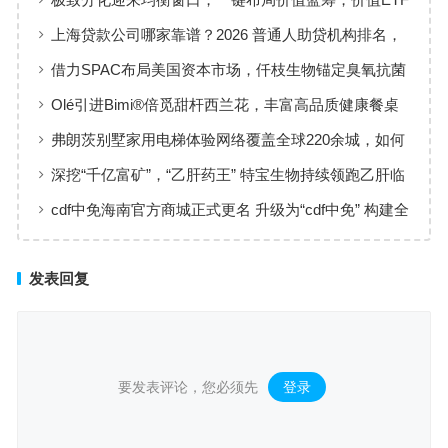
华夏火热开售
上海贷款公司哪家靠谱？2026 普通人助贷机构排名，
工薪族借钱选择指南
借力SPAC布局美国资本市场，仟枝生物锚定臭氧抗菌
黄金赛道
Olé引进Bimi®倍觅甜杆西兰花，丰富高品质健康餐桌
新选择
弗朗茨别墅家用电梯体验网络覆盖全球220余城，如何
实现高效服务响应
深挖“千亿富矿”，“乙肝药王” 特宝生物持续领跑乙肝临
床治愈
cdf中免海南官方商城正式更名 升级为“cdf中免” 构建全
场景购物生态
发表回复
要发表评论，您必须先
登录
。