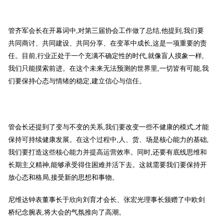
管齐军会长在开幕词中,对第三届协会工作做了总结,他提到,我们要
共同商讨、共同建设、共同分享、在变革中成长,这是一项重要的责
任。目前,行业正处于一个充满不确定性的时代,就像盲人摸象一样,
我们只能摸索前进。在这个未来无法预测的世界里,一切皆有可能,我
们要保持心态与情绪的稳定,建立信心与信任。
管会长还提到了变与不变的关系,我们要改变一些不健康的模式,才能
保持可持续健康发展。在这个过程中,人、货、场是核心能力的基础,
我们要打造这些核心能力并提高运营效率。同时,还要有底线思维和
长期主义精神,能够承受得住困难并活下去。这就需要我们要保持开
放心态和格局,接受新的思想和事物。
尼维达钟表董事长于欣向刘育才会长、张宏光理事长颁赠了中欧剑
桥纪念腕表,将大会的气氛推向了高潮。