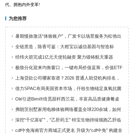
代、拥抱内外变革!
为您推荐
暑期慢旅激活“体验账户”，广发卡以场景服务为松弛出
行添彩
全链质造，陈香可鉴：大柑宝以诚信基因与智造标
准，定义新会陈皮高质量发展
经纬火箭完成1亿元天使轮融资 聚力锻铸航天重器
极致分化迎来均衡窗口，一键布局价值蓝筹，价值ETF
华夏火热开售
上海贷款公司哪家靠谱？2026 普通人助贷机构排名，
工薪族借钱选择指南
借力SPAC布局美国资本市场，仟枝生物锚定臭氧抗菌
黄金赛道
Olé引进Bimi®倍觅甜杆西兰花，丰富高品质健康餐桌
新选择
弗朗茨别墅家用电梯体验网络覆盖全球220余城，如何
实现高效服务响应
深挖“千亿富矿”，“乙肝药王” 特宝生物持续领跑乙肝临
床治愈
cdf中免海南官方商城正式更名 升级为“cdf中免” 构建全