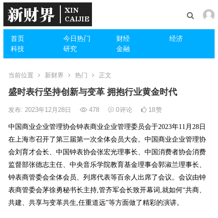
首页
今日热门
财经
经济
科技
研究
金融
当前位置
新财界
热门
正文
盛时表行坚持创新与变革 拥抱行业黄金时代
发布: 2023年12月28日
478
0
评论
18
赞
中国商业企业管理协会钟表商业企业管理委员会于2023年11月28日
在上海市召开了第三届第一次全体会员大会。中国商业企业管理协
会刘育才会长、中国钟表协会张宏光理事长、中国消费者协会消费
监督部张德志主任、中央音乐学院教育基金理事会郭淑兰理事长、
钟表商管委会全体会员、列席代表等百余人出席了会议。会议由钟
表商管委会茅徐勇秘书长主持,管齐军会长致开幕词,就如何“共商、
共建、共享与变革共生,任重道远”等方面做了精彩的演讲。