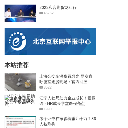
2023和合期货龙江行
46762
本站推荐
上海公交车深夜冒绿光 网友直
呼密室逃脱现场：官方回应
3522
江宁人社局助力企业成长！梧桐
语 · HR成长学堂课程亮点
1990
考个证书在家躺着赚几十万？36
人被刑拘