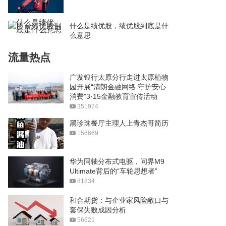
什么是绩优股，绩优股到底是什
么意思
流量热点
广发银行太原分行走进太原植物
园开展“清朗金融网络 守护安心
消费”3·15金融教育宣传活动
351974
黑珍珠餐厅主理人上青杰哥简历
156669
华为同轴分布式电驱，问界M9
Ultimate背后的“车轮思想者”
81834
和合期货：与企业家风险敞口与
套保失败成因分析
56621