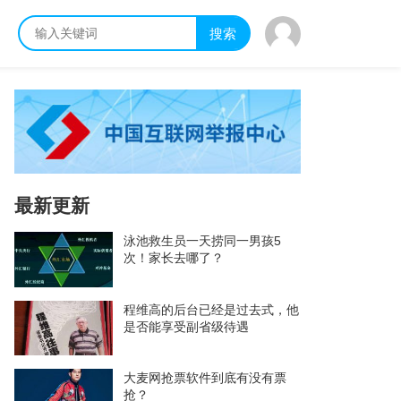
搜索
最新更新
泳池救生员一天捞同一男孩5
次！家长去哪了？
程维高的后台已经是过去式，他
是否能享受副省级待遇
大麦网抢票软件到底有没有票
抢？