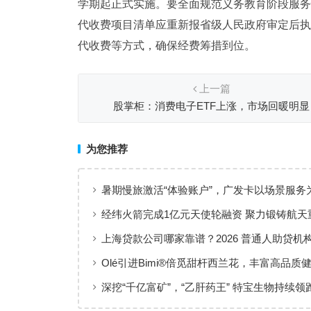
学期起正式实施。要全面规范义务教育阶段服务
代收费项目清单应重新报省级人民政府审定后执
代收费等方式，确保经费筹措到位。
上一篇
股掌柜：消费电子ETF上涨，市场回暖明显
为您推荐
暑期慢旅激活“体验账户”，广发卡以场景服务
出行添彩
经纬火箭完成1亿元天使轮融资 聚力锻铸航天
上海贷款公司哪家靠谱？2026 普通人助贷机
工薪族借钱选择指南
Olé引进Bimi®倍觅甜杆西兰花，丰富高品质
新选择
深挖“千亿富矿”，“乙肝药王” 特宝生物持续领
临床治愈