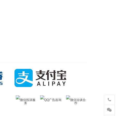
微信投诉服
QQ广告咨询
微信洽谈合
务
作