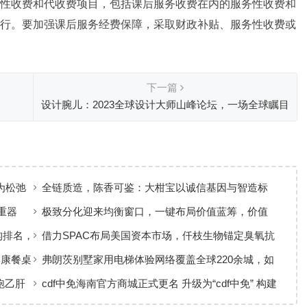
性收费和代收费项目，包括课后服务收费在内的服务性收费和
行。要加强课后服务经费保障，采取财政补贴、服务性收费或
下一篇
设计腕儿：2023全球设计大师山峰论坛，一场全球瞩目
的设计盛事
为松弛
全链质造，陈香可鉴：大柑宝以诚信基因与智造标
准，定义新会陈皮高质量发展
重器
极致分化迎来均衡窗口，一键布局价值蓝筹，价值
ETF华夏火热开售
构排名，
借力SPAC布局美国资本市场，仟枝生物锚定臭氧抗
菌黄金赛道
健康餐桌
弗朗茨别墅家用电梯体验网络覆盖全球220余城，如
何实现高效服务响应
跑乙肝
cdf中免海南官方商城正式更名 升级为“cdf中免” 构建
全场景购物生态