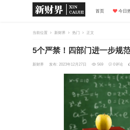
首页
今日
当前位置
新财界
热门
正文
5个严禁！四部门进一步规
新财界
发布: 2023年12月27日
569
0
评论