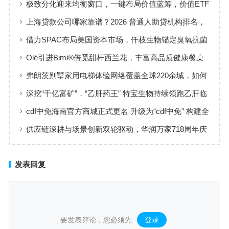
极致分化迎来均衡窗口，一键布局价值蓝筹，价值ETF
华夏火热开售
上海贷款公司哪家靠谱？2026 普通人助贷机构排名，
工薪族借钱选择指南
借力SPAC布局美国资本市场，仟枝生物锚定臭氧抗菌
黄金赛道
Olé引进Bimi®倍觅甜杆西兰花，丰富高品质健康餐桌
新选择
弗朗茨别墅家用电梯体验网络覆盖全球220余城，如何
实现高效服务响应
深挖“千亿富矿”，“乙肝药王” 特宝生物持续领跑乙肝临
床治愈
cdf中免海南官方商城正式更名 升级为“cdf中免” 构建全
场景购物生态
供应链深耕与场景创新双轮驱动，华润万家718周年庆
激活夏日品质消费
发表回复
要发表评论，您必须先
登录
。