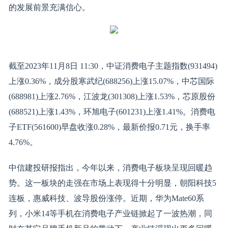
的发展前景充满信心。
截至2023年11月8日 11:30，中证消费电子主题指数(931494)
上涨0.36%，成分股寒武纪(688256)上涨15.07%，中芯国际
(688981)上涨2.76%，江波龙(301308)上涨1.53%，芯原股份
(688521)上涨1.43%，环旭电子(601231)上涨1.41%。消费电
子ETF(561600)早盘收涨0.28%，最新价报0.71元，换手率
4.76%。
中信建投研报指出，今年以来，消费电子板块呈现回暖趋
势。这一板块的走强在市场上表现得十分明显，朝阳科技5
连板，惠威科技、波导股份涨停。近期，华为Mate60系
列，小米14等手机在消费电子产业链掀起了一波热潮，同