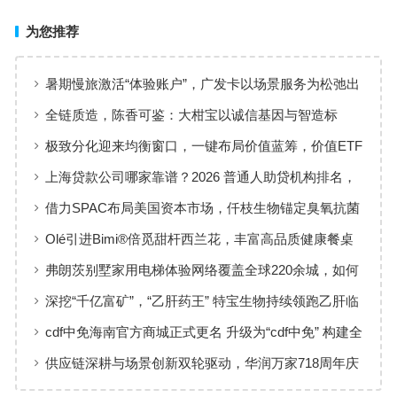
为您推荐
暑期慢旅激活“体验账户”，广发卡以场景服务为松弛出
行添彩
全链质造，陈香可鉴：大柑宝以诚信基因与智造标
准，定义新会陈皮高质量发展
极致分化迎来均衡窗口，一键布局价值蓝筹，价值ETF
华夏火热开售
上海贷款公司哪家靠谱？2026 普通人助贷机构排名，
工薪族借钱选择指南
借力SPAC布局美国资本市场，仟枝生物锚定臭氧抗菌
黄金赛道
Olé引进Bimi®倍觅甜杆西兰花，丰富高品质健康餐桌
新选择
弗朗茨别墅家用电梯体验网络覆盖全球220余城，如何
实现高效服务响应
深挖“千亿富矿”，“乙肝药王” 特宝生物持续领跑乙肝临
床治愈
cdf中免海南官方商城正式更名 升级为“cdf中免” 构建全
场景购物生态
供应链深耕与场景创新双轮驱动，华润万家718周年庆
激活夏日品质消费