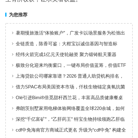
为您推荐
暑期慢旅激活“体验账户”，广发卡以场景服务为松弛出
行添彩
全链质造，陈香可鉴：大柑宝以诚信基因与智造标
准，定义新会陈皮高质量发展
经纬火箭完成1亿元天使轮融资 聚力锻铸航天重器
极致分化迎来均衡窗口，一键布局价值蓝筹，价值ETF
华夏火热开售
上海贷款公司哪家靠谱？2026 普通人助贷机构排名，
工薪族借钱选择指南
借力SPAC布局美国资本市场，仟枝生物锚定臭氧抗菌
黄金赛道
Olé引进Bimi®倍觅甜杆西兰花，丰富高品质健康餐桌
新选择
弗朗茨别墅家用电梯体验网络覆盖全球220余城，如何
实现高效服务响应
深挖“千亿富矿”，“乙肝药王” 特宝生物持续领跑乙肝临
床治愈
cdf中免海南官方商城正式更名 升级为“cdf中免” 构建全
场景购物生态