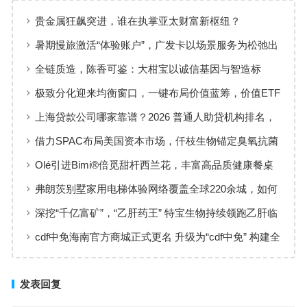
贵金属狂飙突进，谁在执掌亚太财富新枢纽？
暑期慢旅激活“体验账户”，广发卡以场景服务为松弛出
行添彩
全链质造，陈香可鉴：大柑宝以诚信基因与智造标
准，定义新会陈皮高质量发展
极致分化迎来均衡窗口，一键布局价值蓝筹，价值ETF
华夏火热开售
上海贷款公司哪家靠谱？2026 普通人助贷机构排名，
工薪族借钱选择指南
借力SPAC布局美国资本市场，仟枝生物锚定臭氧抗菌
黄金赛道
Olé引进Bimi®倍觅甜杆西兰花，丰富高品质健康餐桌
新选择
弗朗茨别墅家用电梯体验网络覆盖全球220余城，如何
实现高效服务响应
深挖“千亿富矿”，“乙肝药王” 特宝生物持续领跑乙肝临
床治愈
cdf中免海南官方商城正式更名 升级为“cdf中免” 构建全
场景购物生态
发表回复