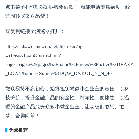
点击菜单栏“获取额度-我要借款”，就能申请专属额度，经
营周转找微众易贷！
或复制链接至浏览器打开：
https://hsfs.webankcdn.net/ibfs-resm/op-
web/easyLoanOp/sms.html?
page=pages%2Fpages%2Fhome%2Findex%3Factive%3DEASY
_LOAN%26userSource%3DQW_DXKOL_N_N_40
微众易贷不忘初心，始终担负对微小企业主的责任，以科
技护航，提升金融产品的安全性、可靠性、便捷性，以温
暖的金融产品服务众多小微企业主，让老板们敢想、敢
梦，奋勇向前！
为您推荐