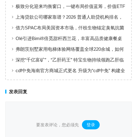
准，定义新会陈皮高质量发展
极致分化迎来均衡窗口，一键布局价值蓝筹，价值ETF
华夏火热开售
上海贷款公司哪家靠谱？2026 普通人助贷机构排名，
工薪族借钱选择指南
借力SPAC布局美国资本市场，仟枝生物锚定臭氧抗菌
黄金赛道
Olé引进Bimi®倍觅甜杆西兰花，丰富高品质健康餐桌
新选择
弗朗茨别墅家用电梯体验网络覆盖全球220余城，如何
实现高效服务响应
深挖“千亿富矿”，“乙肝药王” 特宝生物持续领跑乙肝临
床治愈
cdf中免海南官方商城正式更名 升级为“cdf中免” 构建全
场景购物生态
发表回复
要发表评论，您必须先
登录
。