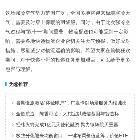
这场强冷空气势力范围广泛，全国多地将迎来极端寒冷天
气，需要及时穿上保暖的羽绒服。同时，由于此次强冷空
气过程与“双十一”期间重叠，物流配送也可能受到一定影
响，需要各地快递物流企业密切关注天气预报，做好应对
措施，尽量减少对物流运输的影响。希望大家在购物狂欢
期间，对于快递小哥的投递任务更加艰巨，可以给予更多
包容与理解。
为您推荐
暑期慢旅激活“体验账户”，广发卡以场景服务为松弛出
行添彩
全链质造，陈香可鉴：大柑宝以诚信基因与智造标
准，定义新会陈皮高质量发展
经纬火箭完成1亿元天使轮融资 聚力锻铸航天重器
极致分化迎来均衡窗口，一键布局价值蓝筹，价值ETF