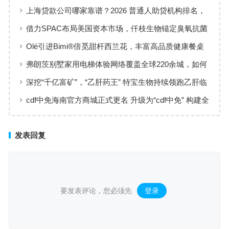
华夏火热开售
上海贷款公司哪家靠谱？2026 普通人助贷机构排名，
工薪族借钱选择指南
借力SPAC布局美国资本市场，仟枝生物锚定臭氧抗菌
黄金赛道
Olé引进Bimi®倍觅甜杆西兰花，丰富高品质健康餐桌
新选择
弗朗茨别墅家用电梯体验网络覆盖全球220余城，如何
实现高效服务响应
深挖“千亿富矿”，“乙肝药王” 特宝生物持续领跑乙肝临
床治愈
cdf中免海南官方商城正式更名 升级为“cdf中免” 构建全
场景购物生态
发表回复
要发表评论，您必须先
登录
。