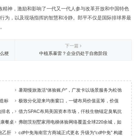
族精神，激励和影响了一代又一代人参与改革开放和中国特色
行为，以及现场指挥的智慧和冷静。郎平不仅是国际排球界最
。
下一篇
么梗
中植系暴雷？企业仍处于自救阶段
暑期慢旅激活“体验账户”，广发卡以场景服务为松弛
出行添彩
造标
极致分化迎来均衡窗口，一键布局价值蓝筹，价值
ETF华夏火热开售
构排名，
借力SPAC布局美国资本市场，仟枝生物锚定臭氧抗
菌黄金赛道
健康餐桌
弗朗茨别墅家用电梯体验网络覆盖全球220余城，如
何实现高效服务响应
跑乙肝
cdf中免海南官方商城正式更名 升级为“cdf中免” 构建