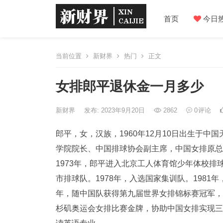
首页
今日
当前位置
新财界
热门
正文
女排郎平退休金一月多少
新财界
发布: 2023年9月20日
2862
0
评论
郎平，女，汉族，1960年12月10日出生于
学院院长、中国排球协会副主席，中国女排原总
1973年，郎平进入北京工人体育馆少年体校排
市排球队。1978年，入选国家集训队。1981年
年，随中国队获得第九届世界女排锦标赛冠军，并
杉矶奥运会女排比赛金牌，协助中国女排实现三