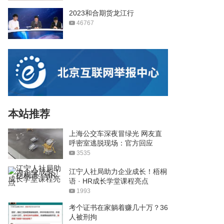
2023和合期货龙江行
46767
本站推荐
上海公交车深夜冒绿光 网友直
呼密室逃脱现场：官方回应
3535
江宁人社局助力企业成长！梧桐
语 · HR成长学堂课程亮点
1993
考个证书在家躺着赚几十万？36
人被刑拘