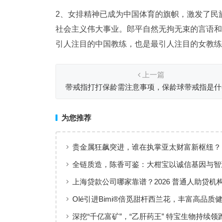
2、女排精神已成为中国体育的旗帜，激发了民
社会主义伟大事业。郎平自然无拘无束的言语和
引人注目的中国教练，也是最引人注目的女教练
上一篇
带戒指打打保龄需注意事项，保龄球带戒指是什
为您推荐
贵金属狂飙突进，谁在执掌亚太财富新枢纽？
全链质造，陈香可鉴：大柑宝以诚信基因与智
准，定义新会陈皮高质量发展
上海贷款公司哪家靠谱？2026 普通人助贷机
工薪族借钱选择指南
Olé引进Bimi®倍觅甜杆西兰花，丰富高品质
新选择
深挖“千亿富矿”，“乙肝药王” 特宝生物持续领