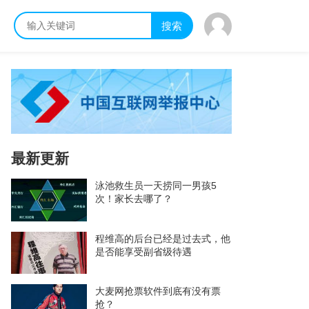
搜索
最新更新
泳池救生员一天捞同一男孩5
次！家长去哪了？
程维高的后台已经是过去式，他
是否能享受副省级待遇
大麦网抢票软件到底有没有票
抢？