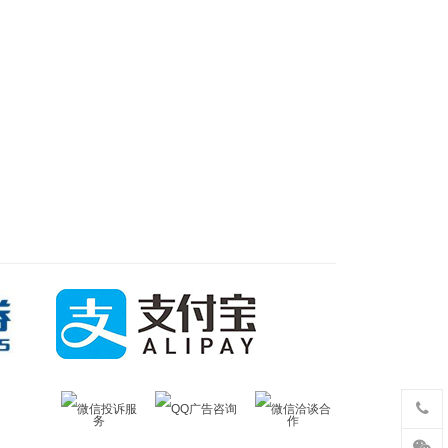
微信投诉服
QQ广告咨询
微信洽谈合
务
作