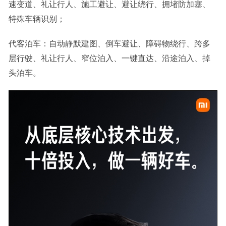
速变道、礼让行人、施工避让、避让绕行、拥堵防加塞、
特殊车辆识别；
代客泊车：自动静默建图、倒车避让、障碍物绕行、跨多
层行驶、礼让行人、窄位泊入、一键直达、沿途泊入、掉
头泊车。