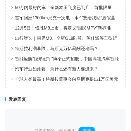
新Q05激光极智版上线
50万内最好的车！全新本田飞度已到店：首批限量
3000台
雷军回应1300km只充一次电：水军想给我贴“虚假营
销”标签
12月5日！锐胜M8上市，将定义“国民MPV”新标准
出行智选｜问界M9、全新GL8陆尊、英仕派等车型斩
获大奖
特斯拉利润暴跌，马斯克万亿薪酬还稳吗？
​智能座舱“隐形冠军”博泰正式招股，中国高端汽车智能
化迎来关键玩家
汽车行业如此卷，为什么还有新人要进来？
全球人类最高！特斯拉董事会向马斯克提出1万亿美元
薪酬方案
发表回复