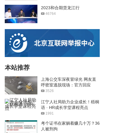
2023和合期货龙江行
46764
本站推荐
上海公交车深夜冒绿光 网友直
呼密室逃脱现场：官方回应
3526
江宁人社局助力企业成长！梧桐
语 · HR成长学堂课程亮点
1991
考个证书在家躺着赚几十万？36
人被刑拘