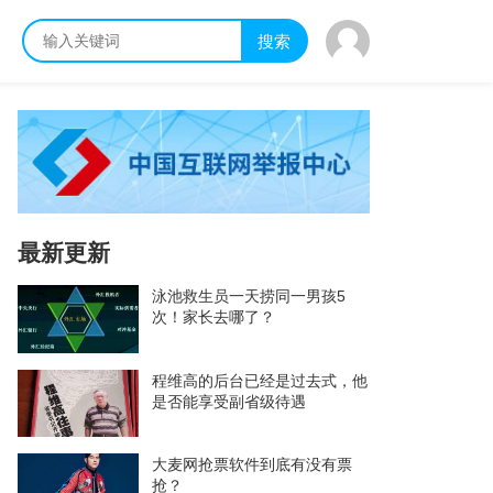
搜索
最新更新
泳池救生员一天捞同一男孩5
次！家长去哪了？
程维高的后台已经是过去式，他
是否能享受副省级待遇
大麦网抢票软件到底有没有票
抢？