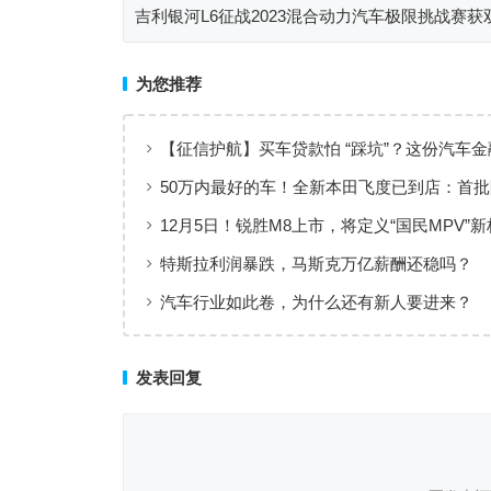
吉利银河L6征战2023混合动力汽车极限挑战赛获
同级“优等生”不负众望
为您推荐
【征信护航】买车贷款怕 “踩坑”？这份汽车
保护指南请收好！
50万内最好的车！全新本田飞度已到店：首
3000台
12月5日！锐胜M8上市，将定义“国民MPV”
特斯拉利润暴跌，马斯克万亿薪酬还稳吗？
汽车行业如此卷，为什么还有新人要进来？
发表回复