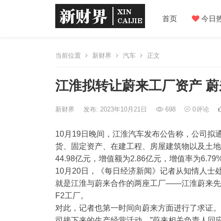
首页
今日
当前位置
新财界
汽车
正文
江淮拟转让蔚来工厂资产 蔚
新财界
发布: 2023年10月21日
698
0
评论
10月19日晚间，
江淮汽车
发布公告称，公司拟
货、固定资产、在建工程、房屋建筑物以及土地
44.98亿元，增值额为2.86亿元，增值率为6.79
10月20日，《每日经济新闻》记者从知情人
就是
江淮
与
蔚来
合作的两座工厂——江淮蔚来先
F2工厂。
对此，记者也第一时间向蔚来方面进行了求证。
司接下来的生产经营活动。”蔚来相关负责人回