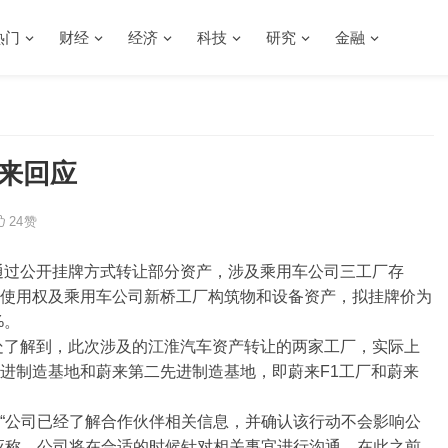
热门
财经
经济
科技
研究
金融
来回应
24
赞
通过公开挂牌方式转让部分资产，涉及乘用车公司三工厂存
使用权及乘用车公司新桥工厂构筑物和设备资产，拟挂牌价为
%。
士处了解到，此次涉及的江淮汽车资产转让的两家工厂，实际上
进制造基地和蔚来第二先进制造基地，即蔚来F1工厂和蔚来
“公司已经了解合作伙伴相关信息，并确认该行动不会影响公
应称，公司将在合适的时候针对相关事宜进行沟通，在此之前