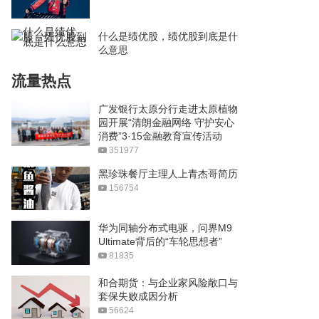
什么是绩优股，绩优股到底是什
么意思
流量热点
广发银行太原分行走进太原植物
园开展“清朗金融网络 守护安心
消费”3·15金融教育宣传活动
351977
黑珍珠餐厅主理人上青杰哥简历
156754
华为同轴分布式电驱，问界M9
Ultimate背后的“车轮思想者”
81835
和合期货：与企业家风险敞口与
套保失败成因分析
56624