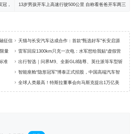
双冠，
13岁男孩开车上高速行驶500公里 自称看爸爸开车两三
年了
金融征信
天猫与长安汽车达成合作：首款“甄选好车”长安启源
全新Q05激光极智版上线
批限量
雷军回应1300km只充一次电：水军想给我贴“虚假营
销”标签
新标准
出行智选｜问界M9、全新GL8陆尊、英仕派等车型斩
获大奖
​智能座舱“隐形冠军”博泰正式招股，中国高端汽车智
能化迎来关键玩家
全球人类最高！特斯拉董事会向马斯克提出1万亿美
元薪酬方案