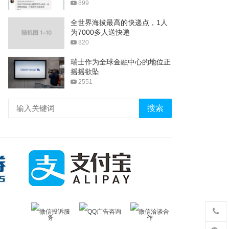
899
全世界海拔最高的快递点，1人
为7000多人送快递
820
瑞士作为全球金融中心的地位正
摇摇欲坠
2551
搜索
微信投诉服
QQ广告咨询
微信洽谈合
务
作