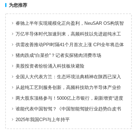
为您推荐
睿驰上半年实现规模化正向盈利，NeuSAR OS构筑智
能汽车软件增长新引擎
万亿半导体时代加速到来，高频科技以先进超纯水工
艺赋能高端制造
供需改善推动PPI时隔41个月首次上涨 CPI全年将总体
保持温和上涨趋势
猪肉跌成“白菜价”？记者实探猪肉消费市场
美股投资者纷纷涌入科技板块避险
全国人大代表方兰：生态环境法典精神在陕西已深入
人心
从超纯工艺到服务创新，高频科技助力半导体产业价
值共创
两大股东顶格参与！5000亿上市银行，刷新增资“进度
条”
谁能代表中国智驾？《中国智能驾驶行业趋势白皮书
（2025）》点名华为、元戎、Momenta
2025年我国CPI与上年持平