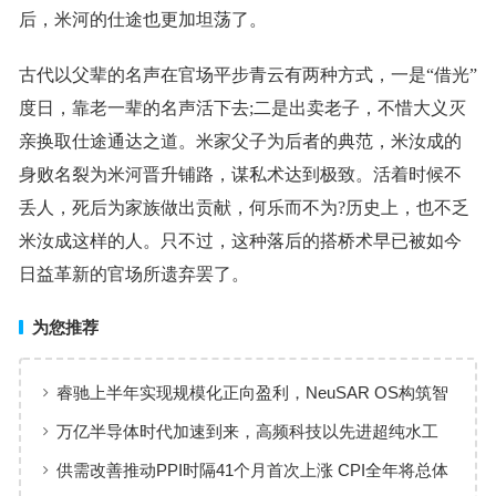
后，米河的仕途也更加坦荡了。
古代以父辈的名声在官场平步青云有两种方式，一是“借光”
度日，靠老一辈的名声活下去;二是出卖老子，不惜大义灭
亲换取仕途通达之道。米家父子为后者的典范，米汝成的
身败名裂为米河晋升铺路，谋私术达到极致。活着时候不
丢人，死后为家族做出贡献，何乐而不为?历史上，也不乏
米汝成这样的人。只不过，这种落后的搭桥术早已被如今
日益革新的官场所遗弃罢了。
为您推荐
睿驰上半年实现规模化正向盈利，NeuSAR OS构筑智
能汽车软件增长新引擎
万亿半导体时代加速到来，高频科技以先进超纯水工
艺赋能高端制造
供需改善推动PPI时隔41个月首次上涨 CPI全年将总体