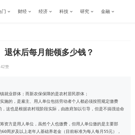
热门
财经
经济
科技
研究
金融
、退休后每月能领多少钱？
42
赞
镇就业群体；而新农保保障的是农村居民群体；

制实施的，是雇主、用人单位包括劳动者个人都必须按照规定缴费
的，这也是根据农村现阶段实际，由政府加以引导，但是不搞强迫命
要筹资方是用人单位，虽然个人也缴费，但用人单位缴的是主要部
60周岁及以上老年人基础养老金（目前标准为每人每月55元），