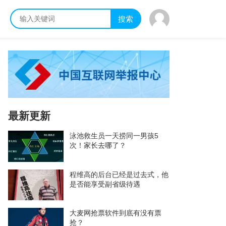
搜索
最新更新
泳池救生员一天捞同一男孩5
次！家长去哪了？
程维高的后台已经是过去式，他
是否能享受副省级待遇
大麦网抢票软件到底有没有票
抢？