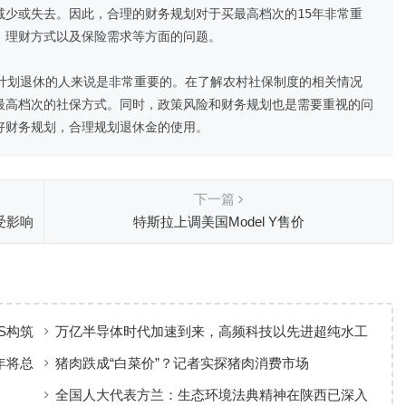
减少或失去。因此，合理的财务规划对于买最高档次的15年非常重
理财方式以及保险需求等方面的问题。

于计划退休的人来说是非常重要的。在了解农村社保制度的相关情况
最高档次的社保方式。同时，政策风险和财务规划也是需要重视的问
好财务规划，合理规划退休金的使用。
下一篇
受影响
特斯拉上调美国Model Y售价
S构筑
万亿半导体时代加速到来，高频科技以先进超纯水工
艺赋能高端制造
年将总
猪肉跌成“白菜价”？记者实探猪肉消费市场
全国人大代表方兰：生态环境法典精神在陕西已深入