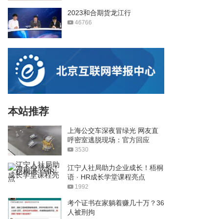
2023和合期货龙江行
46766
本站推荐
上海公交车深夜冒绿光 网友直
呼密室逃脱现场：官方回应
3530
江宁人社局助力企业成长！梧桐
语 · HR成长学堂课程亮点
1992
考个证书在家躺着赚几十万？36
人被刑拘