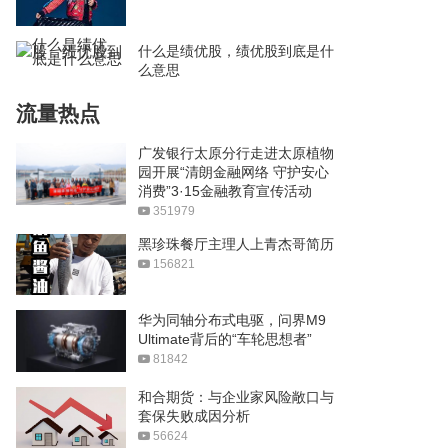
什么是绩优股，绩优股到底是什
么意思
流量热点
广发银行太原分行走进太原植物
园开展“清朗金融网络 守护安心
消费”3·15金融教育宣传活动
351979
黑珍珠餐厅主理人上青杰哥简历
156821
华为同轴分布式电驱，问界M9
Ultimate背后的“车轮思想者”
81842
和合期货：与企业家风险敞口与
套保失败成因分析
56624