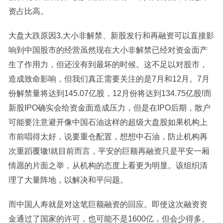
资占比高。
大盘大跌原因3.大小非解禁、新股发行和再融资可以直接影
响到中国股市的经营虽然现在大小非解禁已经对资金面产
生了作用力，但还没有到最坏的时候。这不足以对股市，
造成致命影响，但我们真正需要关注的是7月和12月。7月
份解禁量将达到145.07亿股，12月份将达到134.75亿股!而
新股IPO确实会给资金面造成压力，但是在IPO后期，散户
可能要注意避开像中国石油这样的超级大盘股如果机构上
市前唱得太好，说要重仓配置，想想中石油，防止机构再
次重蹈覆辙!就目前而言，平安的巨额再融资只是平安一厢
情愿的片面之举，从机构的态度上看更为明显。该组织清
理了大量阵地，以解决和平问题。
而中国人寿就是对这笔巨额融资的回应。即使这次融资资
金通过了国家的许可，也可能不是1600亿，但会少得多。