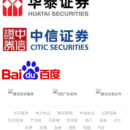
微信投诉服务
QQ广告咨询
微信洽谈合作
今日推荐
地方热点
财经要闻
本地生活
社群电商
经济发展
产业链
互联网
区块链
热门
基金
外汇
证券
宏观
金融
理财
智能
汽车