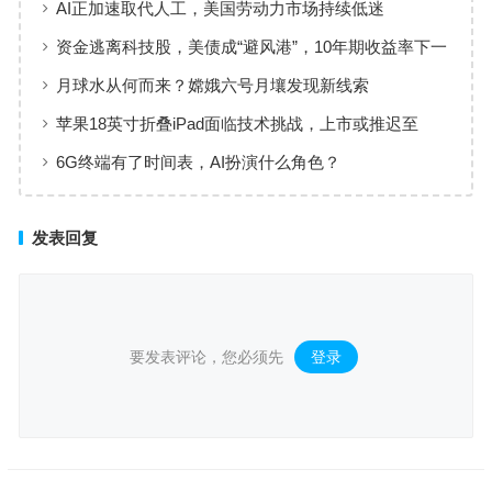
AI正加速取代人工，美国劳动力市场持续低迷
资金逃离科技股，美债成“避风港”，10年期收益率下一
步迈向3.5%？
月球水从何而来？嫦娥六号月壤发现新线索
苹果18英寸折叠iPad面临技术挑战，上市或推迟至
2029年后
6G终端有了时间表，AI扮演什么角色？
发表回复
要发表评论，您必须先
登录
。