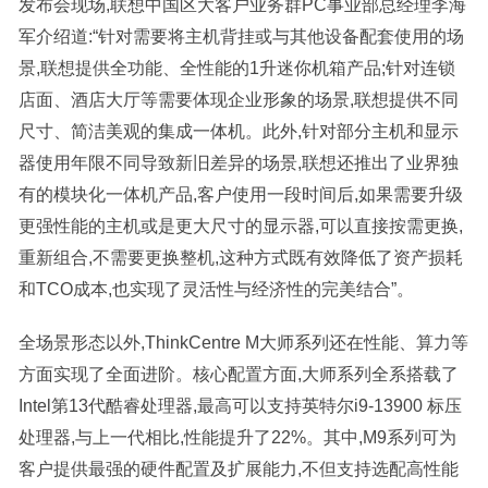
发布会现场,联想中国区大客户业务群PC事业部总经理李海
军介绍道:“针对需要将主机背挂或与其他设备配套使用的场
景,联想提供全功能、全性能的1升迷你机箱产品;针对连锁
店面、酒店大厅等需要体现企业形象的场景,联想提供不同
尺寸、简洁美观的集成一体机。此外,针对部分主机和显示
器使用年限不同导致新旧差异的场景,联想还推出了业界独
有的模块化一体机产品,客户使用一段时间后,如果需要升级
更强性能的主机或是更大尺寸的显示器,可以直接按需更换,
重新组合,不需要更换整机,这种方式既有效降低了资产损耗
和TCO成本,也实现了灵活性与经济性的完美结合”。
全场景形态以外,ThinkCentre M大师系列还在性能、算力等
方面实现了全面进阶。核心配置方面,大师系列全系搭载了
Intel第13代酷睿处理器,最高可以支持英特尔i9-13900 标压
处理器,与上一代相比,性能提升了22%。其中,M9系列可为
客户提供最强的硬件配置及扩展能力,不但支持选配高性能