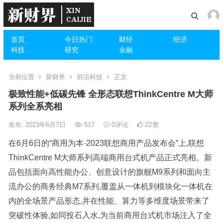
首页
今日热门
财经
经济
科技
研究
金融
当前位置
新财界
前沿科技
正文
极致性能+低碳先锋 全形态联想ThinkCentre M大师
系列全系亮相
发布: 2023年6月7日
517
0
评论
22
赞
在6月6日的“商用为本·2023联想商用产品发布会”上,联想
ThinkCentre M大师系列高端商用台式机产品正式亮相。新
品包括面向高性能办公、创意设计的旗舰M9系列和面向主
流办公的商务经典M7系列,覆盖从一体机到模块化一体机在
内的全场景产品形态,并在性能、算力等多维度场景带来了
突破性体验,如同投石入水,为当前商用台式机市场注入了全