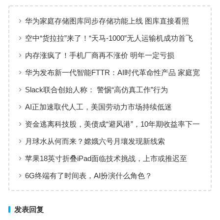
华为家庭存储图库同步存储功能上线 图库直接看照
片、视频
空中“货拉拉”来了！“天马-1000”无人运输机成功首飞
内存涨疯了！手机厂商再不涨价 明年一定亏损
华为发布新一代智能FTTR：AI时代革命性产品 家庭宽
带变智能体
Slack联合创始人称： 警惕“高仿真工作”行为
AI正加速取代人工，美国劳动力市场持续低迷
资金逃离科技股，美债成“避风港”，10年期收益率下一
步迈向3.5%？
月球水从何而来？嫦娥六号月壤发现新线索
苹果18英寸折叠iPad面临技术挑战，上市或推迟至
2029年后
6G终端有了时间表，AI扮演什么角色？
发表回复