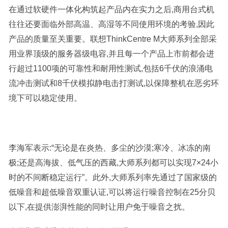
在通过软硬件一体化构筑起产品内在实力之后,商用台式机
往往还要面临外部高温、高湿等不同使用环境的考验,因此
产品的质量至关重要。联想ThinkCentre M大师系列全部采
用业界顶级的服务器级电容,并且每一个产品上市前都会进
行超过1100项的可靠性和耐用性测试,包括6千伏的浪涌电
流冲击测试和8千伏模拟静电击打测试,以保障整机在恶劣环
境下可以稳定使用。
李海军表示:“无论是在炎热、多尘的沙漠;寒冷、冰冻的南
极;还是高海拔、低气压的西藏,大师系列都可以实现7×24小
时的不间断稳定运行”。此外,大师系列率先通过了国家级的
低噪音和超低噪音双重认证,可以将运行噪音控制在25分贝
以下,在提供澎湃性能的同时让用户免于噪音之扰。