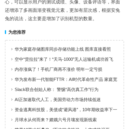
心，可以显示用户的测试成绩、头像、设备评语等，界面
还增添了多画面渐变视觉元素，更加有层次感，根据安兔
兔的说法，这主要是增加了识别机型的数量。
为您推荐
华为家庭存储图库同步存储功能上线 图库直接看照
片、视频
空中“货拉拉”来了！“天马-1000”无人运输机成功首飞
内存涨疯了！手机厂商再不涨价 明年一定亏损
华为发布新一代智能FTTR：AI时代革命性产品 家庭宽
带变智能体
Slack联合创始人称： 警惕“高仿真工作”行为
AI正加速取代人工，美国劳动力市场持续低迷
资金逃离科技股，美债成“避风港”，10年期收益率下一
步迈向3.5%？
月球水从何而来？嫦娥六号月壤发现新线索