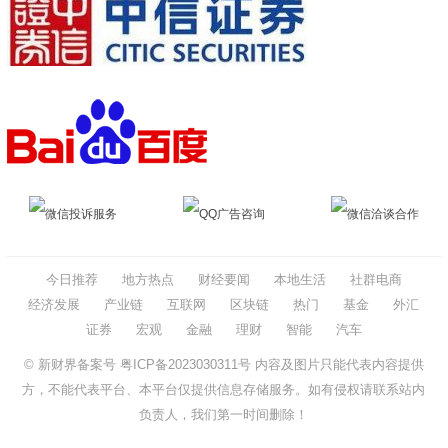
微信投诉服务
QQ广告咨询
微信洽谈合作
今日推荐
地方热点
财经要闻
本地生活
社群电商
经济发展
产业链
互联网
区块链
热门
基金
外汇
证券
宏观
金融
理财
智能
汽车
© 新财界备案号
粤ICP备2023030311号
内容及图片只能代表内容提供
方，不能代表平台、本平台仅提供信息存储服务。如有侵权请联系站内
负责人，我们第一时间删除！