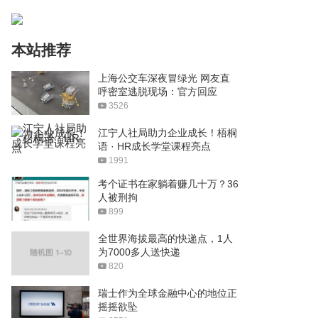
本站推荐
上海公交车深夜冒绿光 网友直
呼密室逃脱现场：官方回应
3526
江宁人社局助力企业成长！梧桐
语 · HR成长学堂课程亮点
1991
考个证书在家躺着赚几十万？36
人被刑拘
899
全世界海拔最高的快递点，1人
为7000多人送快递
820
瑞士作为全球金融中心的地位正
摇摇欲坠