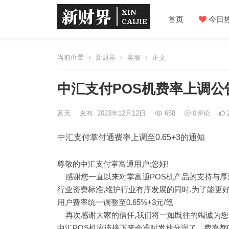
首页
今日
当前位置
新财界
客服
正文
中汇支付POS机费率上调公
蓝天
发布: 2023年12月12日
658
0
评论
中汇支付掌付通费率上调至0.65+3的通知
尊敬的中汇支付掌富通用户:您好!
感谢您一直以来对掌富通POS机产品的支持与厚爱
行业资费标准,维护行业有序发展的同时,为了能更好
用户费率统一调整至0.65%+3元/笔
再次感谢大家的信任,我们将一如既往的竭诚为您
中汇POS机应该接下来会准时发放分润了，费率都