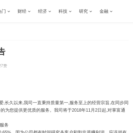
热门
财经
经济
科技
研究
金融
告
27
赞
,长久以来,我司一直秉持质量第一,服务至上的经营宗旨,在同步同
的为您提供更优质的服务。我司将于2018年11月2日起,对掌富通
服务
0.65%，因为公司都有时间研究杀客户和割韭菜赚利润，应该就有