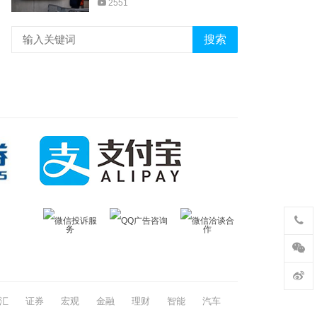
2551
搜索
微信投诉服
QQ广告咨询
微信洽谈合
务
作
汇
证券
宏观
金融
理财
智能
汽车