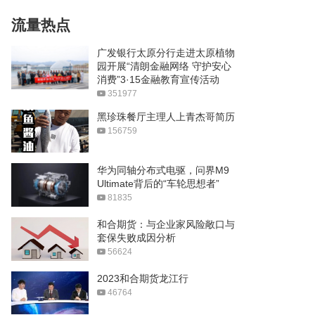
流量热点
广发银行太原分行走进太原植物
园开展“清朗金融网络 守护安心
消费”3·15金融教育宣传活动
351977
黑珍珠餐厅主理人上青杰哥简历
156759
华为同轴分布式电驱，问界M9
Ultimate背后的“车轮思想者”
81835
和合期货：与企业家风险敞口与
套保失败成因分析
56624
2023和合期货龙江行
46764