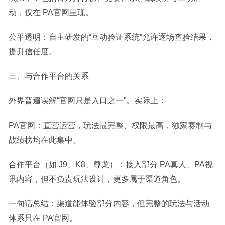
动，仅在 PA官网呈现。
公平透明：自主研发的“互动验证系统”允许逐场查验结果，
提升信任度。
三、与合作平台的关系
外界普遍误解“官网只是入口之一”。实际上：
PA官网：直营运营，玩法最完整、权限最高，独家赛制与
战绩榜均在此集中。
合作平台（如 J9、K8、尊龙）：接入部分 PA真人、PA视
讯内容，但不负责玩法设计，更多属于渠道角色。
一句话总结：渠道能体验部分内容，但完整的玩法与活动
体系只在 PA官网。