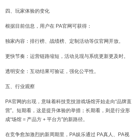
四、玩家体验的变化
根据目前信息，用户在 PA官网可获得：
独家内容：排行榜、战绩榜、定制活动等仅官网开放。
更快节奏：运营链路缩短，活动兑现与系统更新更及时。
透明安全：互动结果可验证，强化公平性。
五、行业观察
PA官网的出现，意味着科技竞技游戏场馆开始走向“品牌直
营”。短期看，这是提升体验的举措；长期看，则是行业形
成“场馆 = 产品方 + 平台方”的新路径。
在竞争愈加激烈的新周期里，PA娱乐通过 PA真人、PA视