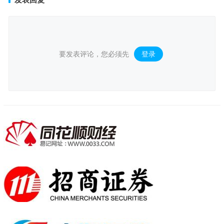
要发表评论，您必须先
登录
。