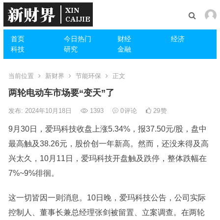
首页
今日热门
财经
经济
科技
研究
金融
当前位置
新财界
节能环保
正文
两轮电动车市场要“变天”了
发布: 2024年10月18日
1393
0
评论
29
赞
9月30日，爱玛科技收盘上涨5.34%，报37.50元/股，盘中
最高触及38.26元，股价创一年新高。然而，还没来得及高
兴太久，10月11日，爱玛科技开盘触及跌停，整体跌幅在
7%~9%徘徊。
这一切皆因一则消息。10日晚，爱玛科技公告，公司实际
控制人、董事长兼总经理张剑被留置、立案调查。在两轮