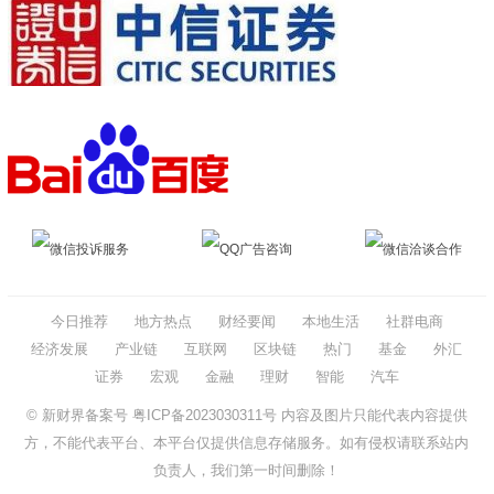
微信投诉服务
QQ广告咨询
微信洽谈合作
今日推荐
地方热点
财经要闻
本地生活
社群电商
经济发展
产业链
互联网
区块链
热门
基金
外汇
证券
宏观
金融
理财
智能
汽车
© 新财界备案号
粤ICP备2023030311号
内容及图片只能代表内容提供
方，不能代表平台、本平台仅提供信息存储服务。如有侵权请联系站内
负责人，我们第一时间删除！