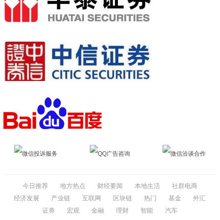
微信投诉服务
QQ广告咨询
微信洽谈合作
今日推荐
地方热点
财经要闻
本地生活
社群电商
经济发展
产业链
互联网
区块链
热门
基金
外汇
证券
宏观
金融
理财
智能
汽车