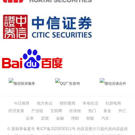
微信投诉服务
QQ广告咨询
微信洽谈合作
今日推荐
地方热点
财经要闻
本地生活
社群电商
经济发展
产业链
互联网
区块链
热门
基金
外汇
证券
宏观
金融
理财
智能
汽车
© 新财界备案号
粤ICP备2023030311号
内容及图片只能代表内容提供