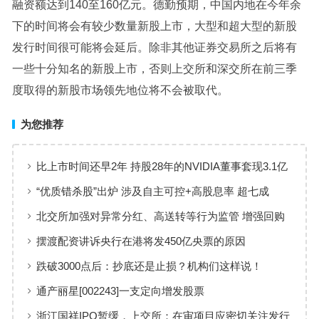
融资额达到140至160亿元。德勤预期，中国内地在今年余
下的时间将会有较少数量新股上市，大型和超大型的新股
发行时间很可能将会延后。除非其他证券交易所之后将有
一些十分知名的新股上市，否则上交所和深交所在前三季
度取得的新股市场领先地位将不会被取代。
为您推荐
比上市时间还早2年 持股28年的NVIDIA董事套现3.1亿
“优质错杀股”出炉 涉及自主可控+高股息率 超七成
2025年业绩有望高速增长
北交所加强对异常分红、高送转等行为监管 增强回购
制度包容度和便利性
摆渡配资讲诉央行在港将发450亿央票的原因
跌破3000点后：抄底还是止损？机构们这样说！
通产丽星[002243]一支定向增发股票
浙江国祥IPO暂缓，上交所：在审项目应密切关注发行