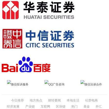
微信投诉服务
QQ广告咨询
微信洽谈合作
今日推荐
地方热点
财经要闻
本地生活
社群电商
经济发展
产业链
互联网
区块链
热门
基金
外汇