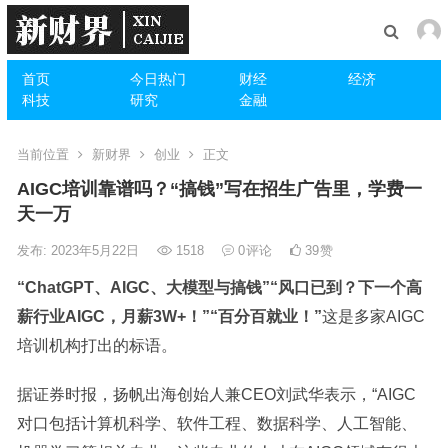
首页
今日热门
财经
经济
科技
研究
金融
当前位置
新财界
创业
正文
AIGC培训靠谱吗？“搞钱”写在招生广告里，学费一
天一万
发布: 2023年5月22日
1518
0
评论
39
赞
“ChatGPT、AIGC、大模型与搞钱”“风口已到？下一个高
薪行业AIGC，月薪3W+！”“百分百就业！”
这是多家AIGC
培训机构打出的标语。
据证券时报，扬帆出海创始人兼CEO刘武华表示，“AIGC
对口包括计算机科学、软件工程、数据科学、人工智能、