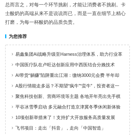
总而言之，对每一个环节挑剔，才能让消费者不挑剔。卡
士酸奶的高端从来不是说说而已，而是一直在细节上精心
打磨，为每一杯酸奶的品质负责。
为您推荐
易鑫集团AI战略升级至Harness治理体系，助力行业革
新
中国医疗队在卢旺达创新应用中西医结合分娩技术
AI带货“躺赚”陷阱重出江湖：缴纳3000元会费 半年却
仅卖出13元
A股行情能走多远？不期望“疯牛”“蛮牛”，投资者这一
操作最致命
聚焦科技创新、营商环境等主题 各地开年亮出先手棋
平谷冰雪季启动 多元融合打造京津冀冬季休闲新体验
10项创新举措来了！支持扩大开放服务高质量发展
飞书项目：走出「抖音」，走向「中国智造」