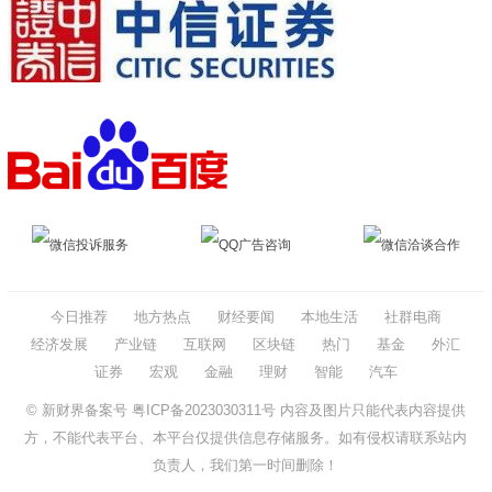
微信投诉服务
QQ广告咨询
微信洽谈合作
今日推荐
地方热点
财经要闻
本地生活
社群电商
经济发展
产业链
互联网
区块链
热门
基金
外汇
证券
宏观
金融
理财
智能
汽车
© 新财界备案号
粤ICP备2023030311号
内容及图片只能代表内容提供
方，不能代表平台、本平台仅提供信息存储服务。如有侵权请联系站内
负责人，我们第一时间删除！