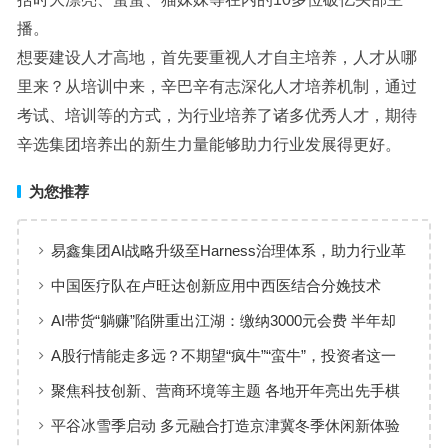
播。
想要建设人才高地，首先要重视人才自主培养，人才从哪
里来？从培训中来，辛巴辛有志深化人才培养机制，通过
考试、培训等的方式，为行业培养了诸多优秀人才，期待
辛选集团培养出的新生力量能够助力行业发展得更好。
为您推荐
易鑫集团AI战略升级至Harness治理体系，助力行业革
新
中国医疗队在卢旺达创新应用中西医结合分娩技术
AI带货“躺赚”陷阱重出江湖：缴纳3000元会费 半年却
仅卖出13元
A股行情能走多远？不期望“疯牛”“蛮牛”，投资者这一
操作最致命
聚焦科技创新、营商环境等主题 各地开年亮出先手棋
平谷冰雪季启动 多元融合打造京津冀冬季休闲新体验