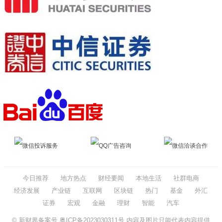
微信投诉服务
QQ广告咨询
微信洽谈合作
今日推荐
地方热点
财经要闻
本地生活
社群电商
经济发展
产业链
互联网
区块链
热门
基金
外汇
证券
宏观
金融
理财
智能
汽车
© 新财界备案号
粤ICP备2023030311号
内容及图片只能代表内容提供