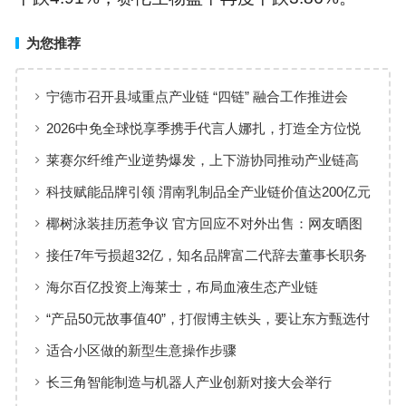
为您推荐
宁德市召开县域重点产业链 “四链” 融合工作推进会
2026中免全球悦享季携手代言人娜扎，打造全方位悦
享风尚体验
莱赛尔纤维产业逆势爆发，上下游协同推动产业链高
质量发展
科技赋能品牌引领 渭南乳制品全产业链价值达200亿元
椰树泳装挂历惹争议 官方回应不对外出售：网友晒图
这不很正常
接任7年亏损超32亿，知名品牌富二代辞去董事长职务
海尔百亿投资上海莱士，布局血液生态产业链
“产品50元故事值40”，打假博主铁头，要让东方甄选付
出惨痛代价
适合小区做的新型生意操作步骤
长三角智能制造与机器人产业创新对接大会举行