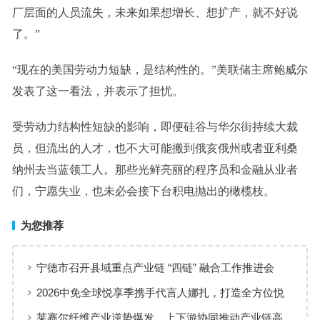
厂层面的人员流失，未来如果想增长、想扩产，就不好说
了。”
“现在的美国劳动力短缺，是结构性的。”美联储主席鲍威尔
发表了这一看法，并表示了担忧。
受劳动力结构性短缺的影响，即便硅谷与华尔街持续大裁
员，但流出的人才，也不大可能搬到俄亥俄州或者亚利桑
纳州去当蓝领工人。那些光鲜亮丽的程序员和金融从业者
们，宁愿失业，也未必会接下台积电抛出的橄榄枝。
为您推荐
宁德市召开县域重点产业链 “四链” 融合工作推进会
2026中免全球悦享季携手代言人娜扎，打造全方位悦
享风尚体验
莱赛尔纤维产业逆势爆发，上下游协同推动产业链高