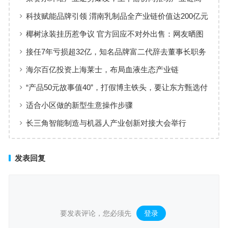
质量发展
科技赋能品牌引领 渭南乳制品全产业链价值达200亿元
椰树泳装挂历惹争议 官方回应不对外出售：网友晒图
这不很正常
接任7年亏损超32亿，知名品牌富二代辞去董事长职务
海尔百亿投资上海莱士，布局血液生态产业链
“产品50元故事值40”，打假博主铁头，要让东方甄选付
出惨痛代价
适合小区做的新型生意操作步骤
长三角智能制造与机器人产业创新对接大会举行
发表回复
要发表评论，您必须先
登录
。