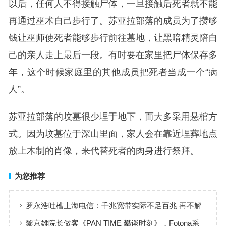
以后，任何人不得接触尸体，一旦接触后死者就不能
再通过巫术自己步行了。苏亚拉部落的成员为了攒够
钱让巫师使死者能够步行前往墓地，让黑暗精灵陪自
己的亲人走上最后一段。有时要在家里把尸体保存多
年，这个时候家庭里的其他成员把死者当成一个“病
人”。
苏亚拉部落的坟墓很少埋于地下，而大多采用悬棺方
式。因为坟墓位于深山里面，家人会在靠近埋葬地点
放上木制的肖像，来代替死者的肉身进行祭拜。
为您推荐
罗永浩吐槽上海电信：千兆宽带实际不足百兆 再不解
决要发疯
黎京雄院长做客《PAN TIME 攀谈时刻》，Fotona系