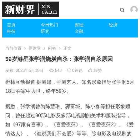
首页
今日热门
财经
经济
科技
研究
金融
当前位置
新财界
问答
正文
59岁港星张学润烧炭自杀：张学润自杀原因
发布: 2023年5月19日
548
0
评论
19
赞
橙柿互动报道 据港媒，香港艺人、知名形象指导张学润5月
18日在家中去世，终年59岁。
据悉，张学润曾为陈慧琳、郭富城、陈小春等担任形象顾
问，曾任超过90部电影及多部电视剧的美术和服装指导，
如《97家有喜事》、《喜爱夜蒲》、《喜爱夜蒲2》、《爱
情达人》 、《谁说我们不会爱》等等。除电影及电视剧的