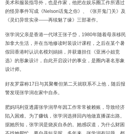
美术和服装指导外，也是作家，他把在娱乐圈工作所遇过
的怪异事件写成《Nelson话鬼之你》、《张开鬼门关》及
《灵幻异世实录——再续魅了缘》三部著作。
张学润父亲是香港一代球王张子岱，1980年随着母亲移民
加拿大生活，并在当地修读时装设计课程，之后在某个暑
假回香港时认识名模刘娟娟，并获邀担任《亚洲小姐竞
选》的形象设计，自此开启设计的事业，是圈内著名形象
设计师。
好友罗霖称17日与其聚餐但第二天就联系不上他，随后报
警发现张学润在家中自杀。
肥妈玛利亚透露张学润早年因工作常常被赖账，导致经济
陷入困难。为了赚钱，张学润选择回内地做直播谋出路。
据她所知，张学润是烧炭自杀的。她感叹道，为什么财困
不找她帮忙，要自寻短见呢。多年来，张学润有问题，都