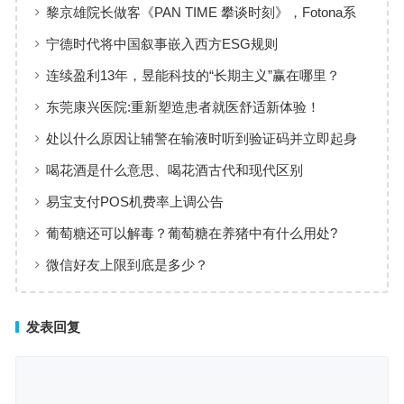
决要发疯
黎京雄院长做客《PAN TIME 攀谈时刻》，Fotona系
列是强者的游戏
宁德时代将中国叙事嵌入西方ESG规则
连续盈利13年，昱能科技的“长期主义”赢在哪里？
东莞康兴医院:重新塑造患者就医舒适新体验！
处以什么原因让辅警在输液时听到验证码并立即起身
喝花酒是什么意思、喝花酒古代和现代区别
易宝支付POS机费率上调公告
葡萄糖还可以解毒？葡萄糖在养猪中有什么用处?
微信好友上限到底是多少？
发表回复