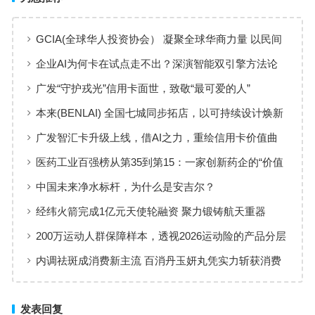
GCIA(全球华人投资协会） 凝聚全球华商力量 以民间
交流赋能从业者共同成长
企业AI为何卡在试点走不出？深演智能双引擎方法论
回答：卡点不在模型，而在使用方式
广发“守护戎光”信用卡面世，致敬“最可爱的人”
本来(BENLAI) 全国七城同步拓店，以可持续设计焕新
品牌体验
广发智汇卡升级上线，借AI之力，重绘信用卡价值曲
线
医药工业百强榜从第35到第15：一家创新药企的“价值
增长”样本
中国未来净水标杆，为什么是安吉尔？
经纬火箭完成1亿元天使轮融资 聚力锻铸航天重器
200万运动人群保障样本，透视2026运动险的产品分层
与适配逻辑
内调祛斑成消费新主流 百消丹玉妍丸凭实力斩获消费
者认可
发表回复