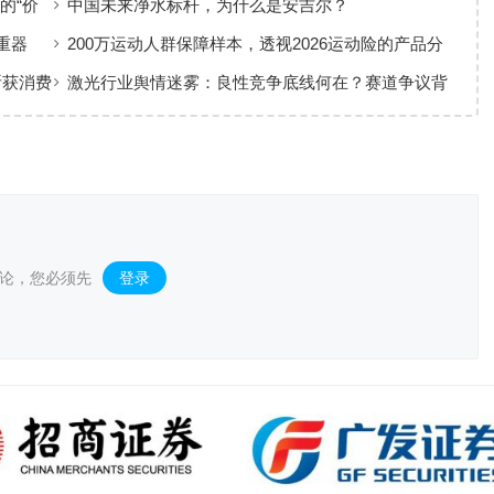
的“价
中国未来净水标杆，为什么是安吉尔？
重器
200万运动人群保障样本，透视2026运动险的产品分
层与适配逻辑
斩获消费
激光行业舆情迷雾：良性竞争底线何在？赛道争议背
后值得深思
论，您必须先
登录
。