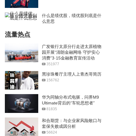
什么是绩优股，绩优股到底是什
么意思
流量热点
广发银行太原分行走进太原植物
园开展“清朗金融网络 守护安心
消费”3·15金融教育宣传活动
351977
黑珍珠餐厅主理人上青杰哥简历
156762
华为同轴分布式电驱，问界M9
Ultimate背后的“车轮思想者”
81835
和合期货：与企业家风险敞口与
套保失败成因分析
56624