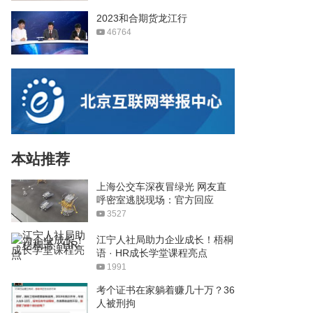
2023和合期货龙江行
46764
本站推荐
上海公交车深夜冒绿光 网友直
呼密室逃脱现场：官方回应
3527
江宁人社局助力企业成长！梧桐
语 · HR成长学堂课程亮点
1991
考个证书在家躺着赚几十万？36
人被刑拘