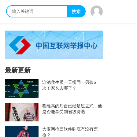
搜索
最新更新
泳池救生员一天捞同一男孩5
次！家长去哪了？
程维高的后台已经是过去式，他
是否能享受副省级待遇
大麦网抢票软件到底有没有票
抢？