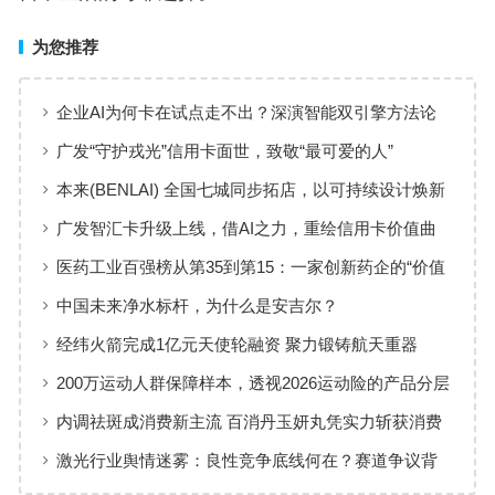
为您推荐
企业AI为何卡在试点走不出？深演智能双引擎方法论
回答：卡点不在模型，而在使用方式
广发“守护戎光”信用卡面世，致敬“最可爱的人”
本来(BENLAI) 全国七城同步拓店，以可持续设计焕新
品牌体验
广发智汇卡升级上线，借AI之力，重绘信用卡价值曲
线
医药工业百强榜从第35到第15：一家创新药企的“价值
增长”样本
中国未来净水标杆，为什么是安吉尔？
经纬火箭完成1亿元天使轮融资 聚力锻铸航天重器
200万运动人群保障样本，透视2026运动险的产品分层
与适配逻辑
内调祛斑成消费新主流 百消丹玉妍丸凭实力斩获消费
者认可
激光行业舆情迷雾：良性竞争底线何在？赛道争议背
后值得深思