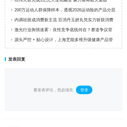
200万运动人群保障样本，透视2026运动险的产品分层
与适配逻辑
内调祛斑成消费新主流 百消丹玉妍丸凭实力斩获消费
者认可
激光行业舆情迷雾：良性竞争底线何在？赛道争议背
后值得深思
源头严控 + 贴心设计，上海芝能多维升级健康产品管
理标准
发表回复
要发表评论，您必须先
登录
。