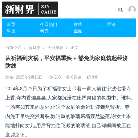
首页
今日热门
财经
经济
科技
研究
金融
当前位置
新财界
今日推荐
正文
从祈福到灾祸，平安福重疾 + 豁免为家庭筑起经济
防线
发布: 2025年9月16日
280
0
评论
8
赞
2024年8月25日为了祈福谢女士带着一家人前往宁波七塔寺
上香,寺内香烟袅袅,大家都沉浸在庄严肃穆的氛围中。谁料,
一场突如其来的意外,让这个家庭的命运轨迹骤然转折。寺
内施工吊绳突然断裂,数吨重的玻璃幕墙轰然坠落,谢女士本
能地扑向女儿,用后背挡住飞溅的玻璃渣,自己却瞬间被压在
废墟之下。