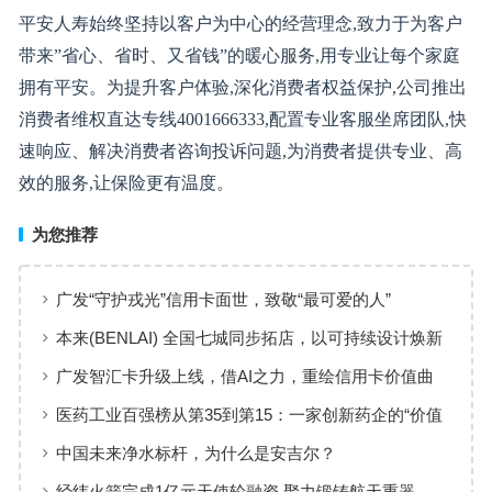
平安人寿始终坚持以客户为中心的经营理念,致力于为客户
带来”省心、省时、又省钱”的暖心服务,用专业让每个家庭
拥有平安。为提升客户体验,深化消费者权益保护,公司推出
消费者维权直达专线4001666333,配置专业客服坐席团队,快
速响应、解决消费者咨询投诉问题,为消费者提供专业、高
效的服务,让保险更有温度。
为您推荐
广发“守护戎光”信用卡面世，致敬“最可爱的人”
本来(BENLAI) 全国七城同步拓店，以可持续设计焕新
品牌体验
广发智汇卡升级上线，借AI之力，重绘信用卡价值曲
线
医药工业百强榜从第35到第15：一家创新药企的“价值
增长”样本
中国未来净水标杆，为什么是安吉尔？
经纬火箭完成1亿元天使轮融资 聚力锻铸航天重器