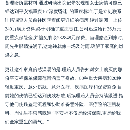
备理赔所需材料,通过研读出院记录发现谢女士病情可能已
经达到平安福重疾16“深度昏迷”的重疾标准,于是立刻联系
理赔调查人员前往医院查阅更详细的病历,经过调阅、上传
249页病历资料,终于明确了重疾责任,公司迅速给付36万元
的重疾保险金,并豁免剩余532848元保费。当理赔金到账时,
周先生眼睛湿润了,这笔钱就像一场及时雨,缓解了家庭的燃
煤之急。
更让这个家庭倍感温暖的是,理赔人员告知谢女士购买的那
份平安福保单保障范围涵盖了身故、80种重大疾病和20种
轻度重疾、意外伤残、意外医疗、疾病医疗和保费豁免,目
前她的伤情已经达到伤残标准,后续理赔人员会持续跟进,指
导他们伤残鉴定流程和协助准备意外险、医疗险的理赔材
料。周先生不禁感慨道:”平安福不仅是经济保障,更是给我
们全家重生的勇气。”