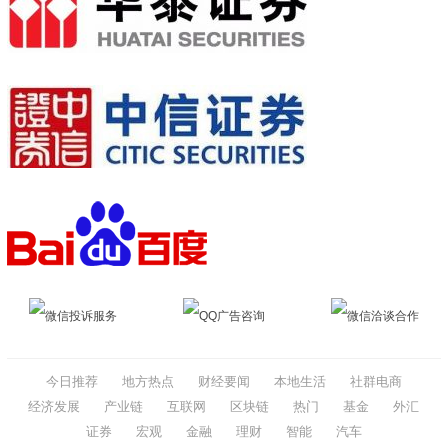
微信投诉服务
QQ广告咨询
微信洽谈合作
今日推荐
地方热点
财经要闻
本地生活
社群电商
经济发展
产业链
互联网
区块链
热门
基金
外汇
证券
宏观
金融
理财
智能
汽车