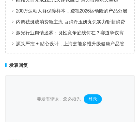
200万运动人群保障样本，透视2026运动险的产品分层
与适配逻辑
内调祛斑成消费新主流 百消丹玉妍丸凭实力斩获消费
者认可
激光行业舆情迷雾：良性竞争底线何在？赛道争议背
后值得深思
源头严控 + 贴心设计，上海芝能多维升级健康产品管
理标准
发表回复
要发表评论，您必须先
登录
。