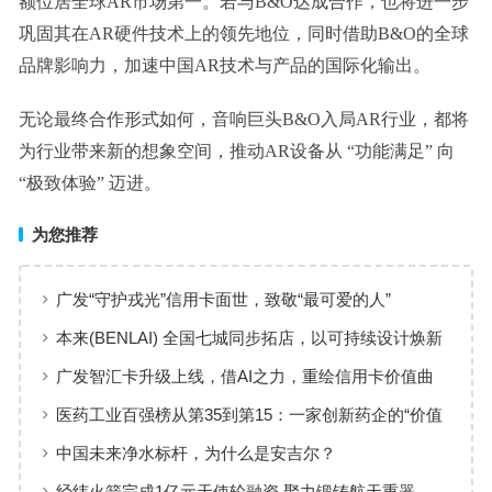
额位居全球AR市场第一。若与B&O达成合作，也将进一步
巩固其在AR硬件技术上的领先地位，同时借助B&O的全球
品牌影响力，加速中国AR技术与产品的国际化输出。
无论最终合作形式如何，音响巨头B&O入局AR行业，都将
为行业带来新的想象空间，推动AR设备从 “功能满足” 向
“极致体验” 迈进。
为您推荐
广发“守护戎光”信用卡面世，致敬“最可爱的人”
本来(BENLAI) 全国七城同步拓店，以可持续设计焕新
品牌体验
广发智汇卡升级上线，借AI之力，重绘信用卡价值曲
线
医药工业百强榜从第35到第15：一家创新药企的“价值
增长”样本
中国未来净水标杆，为什么是安吉尔？
经纬火箭完成1亿元天使轮融资 聚力锻铸航天重器