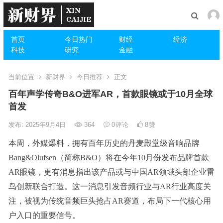
首页
今日热门
财经
经济
科技
研究
金融
当前位置
新财界
今日推荐
正文
百年声学传奇B&O进军AR，首款眼镜或于10月全球
首发
发布: 2025年9月4日
364
0
评论
8
赞
本周，外媒爆料，拥有百年历史的丹麦殿堂级音响品牌
Bang&Olufsen（简称B&O）将在今年10月份发布品牌首款
AR眼镜，更有消息指出该产品或与中国AR领域头部企业雷
鸟创新联合打造。这一消息引发音频行业与AR行业高度关
注，被视为传统音频巨头抢占AR赛道，布局下一代核心用
户入口的重要信号。