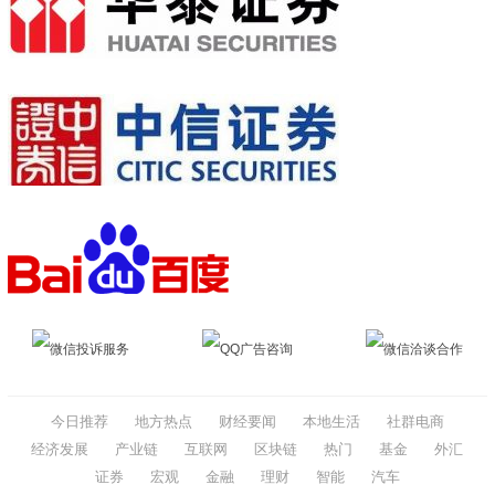
微信投诉服务
QQ广告咨询
微信洽谈合作
今日推荐
地方热点
财经要闻
本地生活
社群电商
经济发展
产业链
互联网
区块链
热门
基金
外汇
证券
宏观
金融
理财
智能
汽车