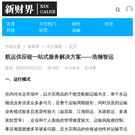
首页
今日热门
财经
经济
科技
研究
金融
当前位置
新财界
今日推荐
正文
航运供应链一站式服务解决方案——浩瀚智运
发布: 2025年8月11日
507
0
评论
8
赞
一、
运行模式
在内河水运市场中，以大宗商品的干散货船舶运输
为主，单个水运
物流业务涉及众多参与方，且整个运输周期较长，同时涉及的运输
业务模式较多且差异性较大（如混装、江海联运、水路联运、多港
装卸货等），企业和个人面临的管理难度较大、运输风险难控制、
事后溯源困难多等诸多问题，且大宗商品的价格波动性对运输节点