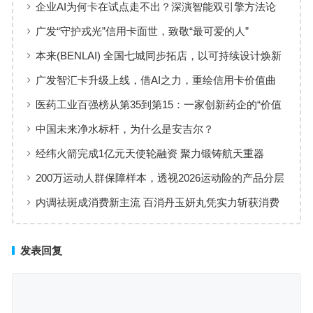
企业AI为何卡在试点走不出？深演智能双引擎方法论
回答：卡点不在模型，而在使用方式
广发“守护戎光”信用卡面世，致敬“最可爱的人”
本来(BENLAI) 全国七城同步拓店，以可持续设计焕新
品牌体验
广发智汇卡升级上线，借AI之力，重绘信用卡价值曲
线
医药工业百强榜从第35到第15：一家创新药企的“价值
增长”样本
中国未来净水标杆，为什么是安吉尔？
经纬火箭完成1亿元天使轮融资 聚力锻铸航天重器
200万运动人群保障样本，透视2026运动险的产品分层
与适配逻辑
内调祛斑成消费新主流 百消丹玉妍丸凭实力斩获消费
者认可
发表回复