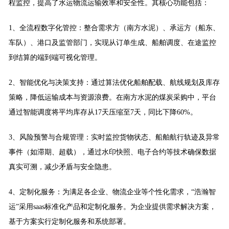
程监控，提高了水运物流运输效率和安全性。其核心功能包括：
1、全流程数字化管控：整合需求方（南方水泥）、承运方（船东、
车队）、港口及监管部门，实现从订单生成、船舶调度、在途监控
到结算的端到端可视化管理。
2、智能优化与决策支持：通过算法优化船舶配载、航线规划及库存
策略，降低运输成本与资源浪费。在南方
水泥的煤炭采购中，平台
通过智能调度将平均库存从17天压缩
至7天，同比下降60%。
3、风险预警与合规管理：实时监控货物状态、船舶航行轨迹及异常
事件（如滞期、超载），通过水印快照、电子合约等技术确保数据
真实可溯，减少矛盾与安全隐患。
4、定制化服务：为满足各企业、物流企业等个性化需求，“浩瀚智
运”
采用sa
as标准化产品和定制化服务。为企业提供需求解决方案，
基于方案实行定制化服务和系统部署。